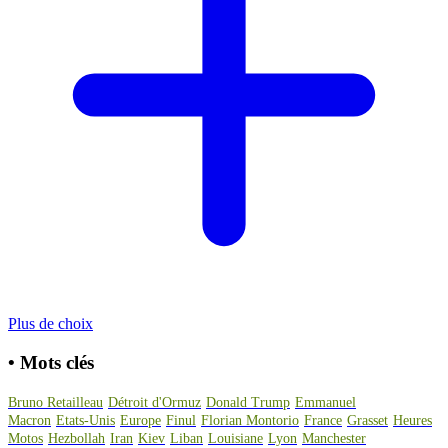
Plus de choix
•
Mots clés
Bruno Retailleau
Détroit d'Ormuz
Donald Trump
Emmanuel
Macron
Etats-Unis
Europe
Finul
Florian Montorio
France
Grasset
Heures
Motos
Hezbollah
Iran
Kiev
Liban
Louisiane
Lyon
Manchester