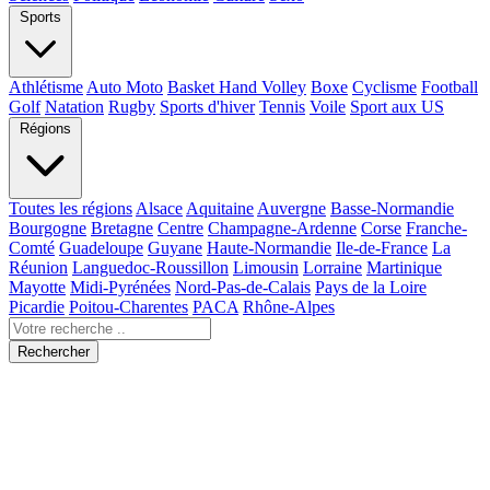
Sports
Athlétisme
Auto Moto
Basket Hand Volley
Boxe
Cyclisme
Football
Golf
Natation
Rugby
Sports d'hiver
Tennis
Voile
Sport aux US
Régions
Toutes les régions
Alsace
Aquitaine
Auvergne
Basse-Normandie
Bourgogne
Bretagne
Centre
Champagne-Ardenne
Corse
Franche-
Comté
Guadeloupe
Guyane
Haute-Normandie
Ile-de-France
La
Réunion
Languedoc-Roussillon
Limousin
Lorraine
Martinique
Mayotte
Midi-Pyrénées
Nord-Pas-de-Calais
Pays de la Loire
Picardie
Poitou-Charentes
PACA
Rhône-Alpes
Rechercher