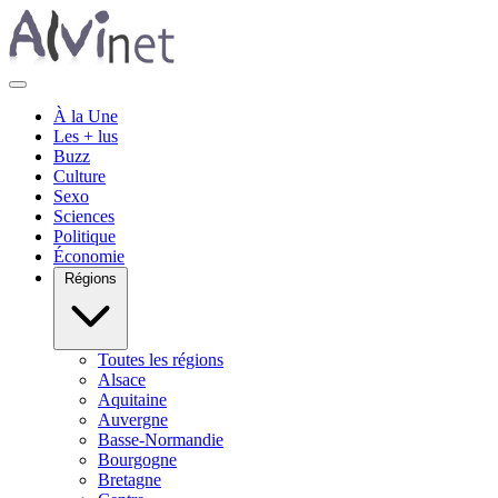
À la Une
Les + lus
Buzz
Culture
Sexo
Sciences
Politique
Économie
Régions
Toutes les régions
Alsace
Aquitaine
Auvergne
Basse-Normandie
Bourgogne
Bretagne