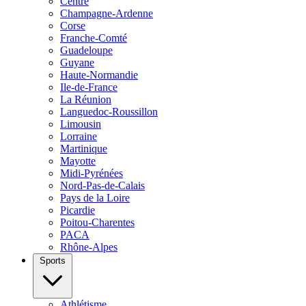
Centre
Champagne-Ardenne
Corse
Franche-Comté
Guadeloupe
Guyane
Haute-Normandie
Ile-de-France
La Réunion
Languedoc-Roussillon
Limousin
Lorraine
Martinique
Mayotte
Midi-Pyrénées
Nord-Pas-de-Calais
Pays de la Loire
Picardie
Poitou-Charentes
PACA
Rhône-Alpes
Sports
Athlétisme