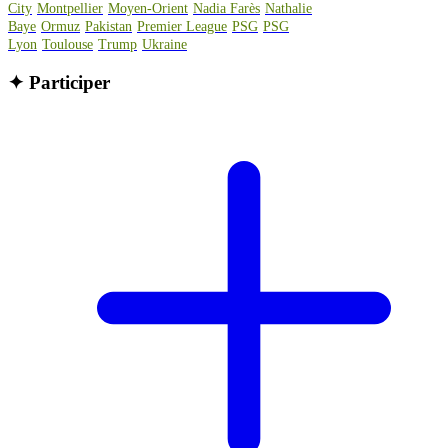
City
Montpellier
Moyen-Orient
Nadia Farès
Nathalie
Baye
Ormuz
Pakistan
Premier League
PSG
PSG
Lyon
Toulouse
Trump
Ukraine
✦
Participer