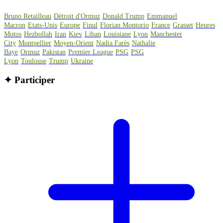
Bruno Retailleau
Détroit d'Ormuz
Donald Trump
Emmanuel
Macron
Etats-Unis
Europe
Finul
Florian Montorio
France
Grasset
Heures
Motos
Hezbollah
Iran
Kiev
Liban
Louisiane
Lyon
Manchester
City
Montpellier
Moyen-Orient
Nadia Farès
Nathalie
Baye
Ormuz
Pakistan
Premier League
PSG
PSG
Lyon
Toulouse
Trump
Ukraine
✦
Participer