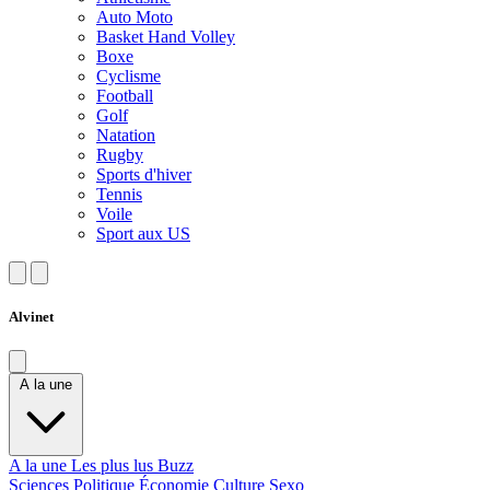
Auto Moto
Basket Hand Volley
Boxe
Cyclisme
Football
Golf
Natation
Rugby
Sports d'hiver
Tennis
Voile
Sport aux US
Alvinet
A la une
A la une
Les plus lus
Buzz
Sciences
Politique
Économie
Culture
Sexo