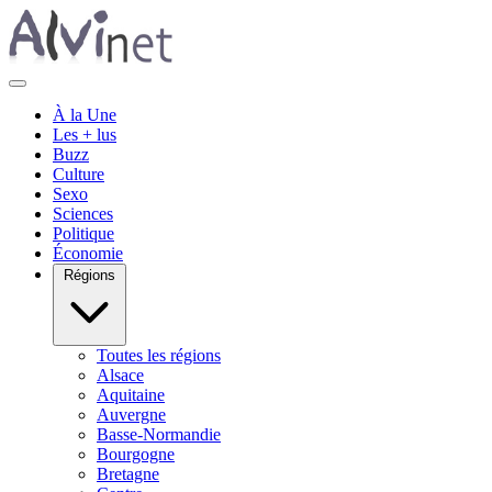
À la Une
Les + lus
Buzz
Culture
Sexo
Sciences
Politique
Économie
Régions
Toutes les régions
Alsace
Aquitaine
Auvergne
Basse-Normandie
Bourgogne
Bretagne