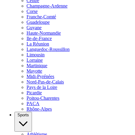
Centre
Champagne-Ardenne
Corse
Franche-Comté
Guadeloupe
Guyane
Haute-Normandie
Ile-de-France
La Réunion
Languedoc-Roussillon
Limousin
Lorraine
Martinique
Mayotte
Midi-Pyrénées
Nord-Pas-de-Calais
Pays de la Loire
Picardie
Poitou-Charentes
PACA
Rhône-Alpes
Sports
Athlétisme