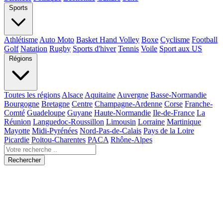
Sports
Athlétisme
Auto Moto
Basket Hand Volley
Boxe
Cyclisme
Football
Golf
Natation
Rugby
Sports d'hiver
Tennis
Voile
Sport aux US
Régions
Toutes les régions
Alsace
Aquitaine
Auvergne
Basse-Normandie
Bourgogne
Bretagne
Centre
Champagne-Ardenne
Corse
Franche-
Comté
Guadeloupe
Guyane
Haute-Normandie
Ile-de-France
La
Réunion
Languedoc-Roussillon
Limousin
Lorraine
Martinique
Mayotte
Midi-Pyrénées
Nord-Pas-de-Calais
Pays de la Loire
Picardie
Poitou-Charentes
PACA
Rhône-Alpes
Rechercher