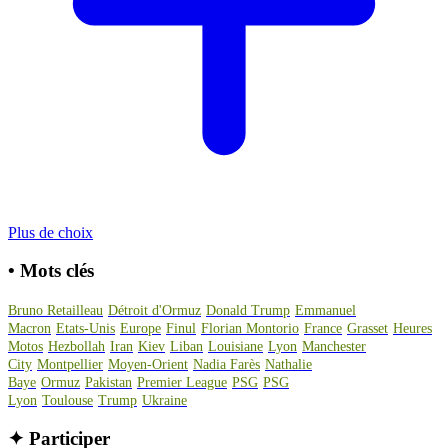
Plus de choix
•
Mots clés
Bruno Retailleau
Détroit d'Ormuz
Donald Trump
Emmanuel
Macron
Etats-Unis
Europe
Finul
Florian Montorio
France
Grasset
Heures
Motos
Hezbollah
Iran
Kiev
Liban
Louisiane
Lyon
Manchester
City
Montpellier
Moyen-Orient
Nadia Farès
Nathalie
Baye
Ormuz
Pakistan
Premier League
PSG
PSG
Lyon
Toulouse
Trump
Ukraine
✦
Participer