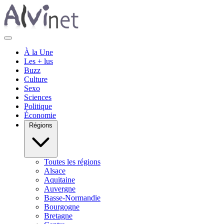
À la Une
Les + lus
Buzz
Culture
Sexo
Sciences
Politique
Économie
Régions
Toutes les régions
Alsace
Aquitaine
Auvergne
Basse-Normandie
Bourgogne
Bretagne