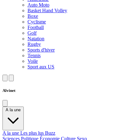
Auto Moto
Basket Hand Volley
Boxe
Cyclisme
Football
Golf
Natation
Rugby
Sports d'hiver
Tennis
Voile
Sport aux US
Alvinet
A la une
A la une
Les plus lus
Buzz
Sciences
Politique
Économie
Culture
Sexo