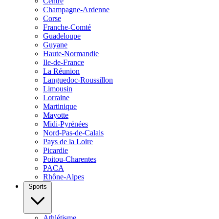
Centre
Champagne-Ardenne
Corse
Franche-Comté
Guadeloupe
Guyane
Haute-Normandie
Ile-de-France
La Réunion
Languedoc-Roussillon
Limousin
Lorraine
Martinique
Mayotte
Midi-Pyrénées
Nord-Pas-de-Calais
Pays de la Loire
Picardie
Poitou-Charentes
PACA
Rhône-Alpes
Sports
Athlétisme