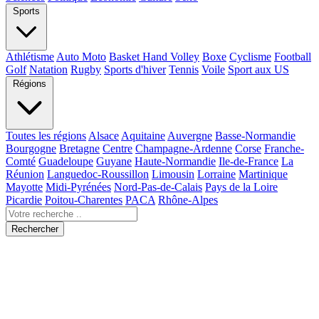
Sports
Athlétisme
Auto Moto
Basket Hand Volley
Boxe
Cyclisme
Football
Golf
Natation
Rugby
Sports d'hiver
Tennis
Voile
Sport aux US
Régions
Toutes les régions
Alsace
Aquitaine
Auvergne
Basse-Normandie
Bourgogne
Bretagne
Centre
Champagne-Ardenne
Corse
Franche-
Comté
Guadeloupe
Guyane
Haute-Normandie
Ile-de-France
La
Réunion
Languedoc-Roussillon
Limousin
Lorraine
Martinique
Mayotte
Midi-Pyrénées
Nord-Pas-de-Calais
Pays de la Loire
Picardie
Poitou-Charentes
PACA
Rhône-Alpes
Rechercher