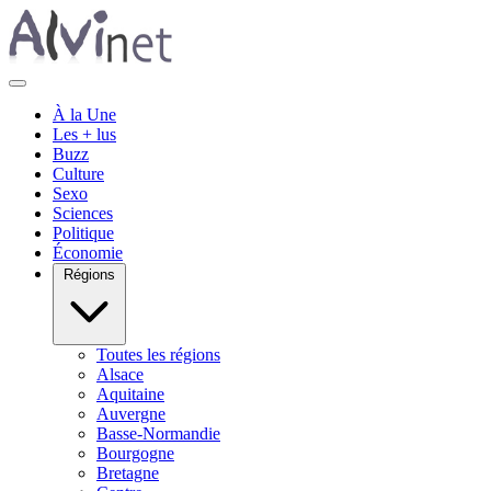
À la Une
Les + lus
Buzz
Culture
Sexo
Sciences
Politique
Économie
Régions
Toutes les régions
Alsace
Aquitaine
Auvergne
Basse-Normandie
Bourgogne
Bretagne