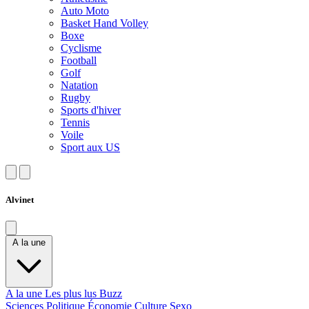
Auto Moto
Basket Hand Volley
Boxe
Cyclisme
Football
Golf
Natation
Rugby
Sports d'hiver
Tennis
Voile
Sport aux US
Alvinet
A la une
A la une
Les plus lus
Buzz
Sciences
Politique
Économie
Culture
Sexo