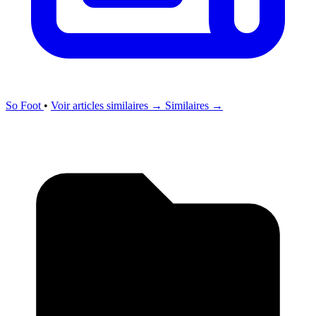
So Foot
•
Voir articles similaires →
Similaires →