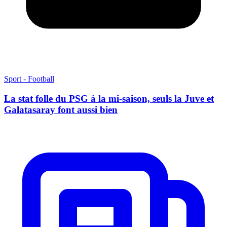
Sport - Football
La stat folle du PSG à la mi-saison, seuls la Juve et
Galatasaray font aussi bien