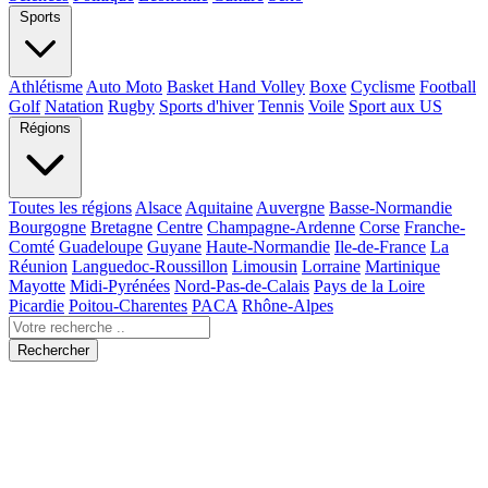
Sports
Athlétisme
Auto Moto
Basket Hand Volley
Boxe
Cyclisme
Football
Golf
Natation
Rugby
Sports d'hiver
Tennis
Voile
Sport aux US
Régions
Toutes les régions
Alsace
Aquitaine
Auvergne
Basse-Normandie
Bourgogne
Bretagne
Centre
Champagne-Ardenne
Corse
Franche-
Comté
Guadeloupe
Guyane
Haute-Normandie
Ile-de-France
La
Réunion
Languedoc-Roussillon
Limousin
Lorraine
Martinique
Mayotte
Midi-Pyrénées
Nord-Pas-de-Calais
Pays de la Loire
Picardie
Poitou-Charentes
PACA
Rhône-Alpes
Rechercher