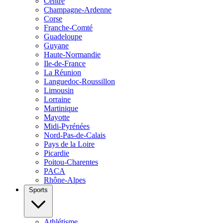
Centre
Champagne-Ardenne
Corse
Franche-Comté
Guadeloupe
Guyane
Haute-Normandie
Ile-de-France
La Réunion
Languedoc-Roussillon
Limousin
Lorraine
Martinique
Mayotte
Midi-Pyrénées
Nord-Pas-de-Calais
Pays de la Loire
Picardie
Poitou-Charentes
PACA
Rhône-Alpes
Sports
Athlétisme