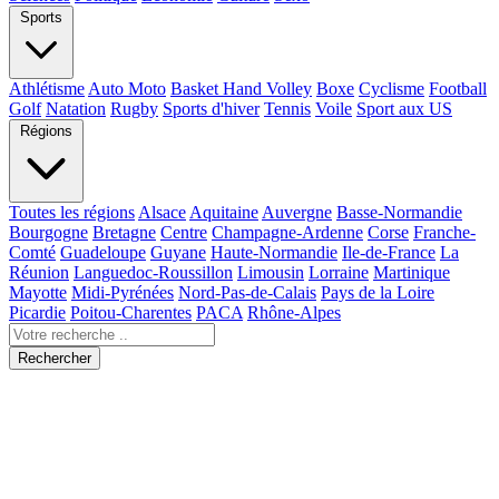
Sports
Athlétisme
Auto Moto
Basket Hand Volley
Boxe
Cyclisme
Football
Golf
Natation
Rugby
Sports d'hiver
Tennis
Voile
Sport aux US
Régions
Toutes les régions
Alsace
Aquitaine
Auvergne
Basse-Normandie
Bourgogne
Bretagne
Centre
Champagne-Ardenne
Corse
Franche-
Comté
Guadeloupe
Guyane
Haute-Normandie
Ile-de-France
La
Réunion
Languedoc-Roussillon
Limousin
Lorraine
Martinique
Mayotte
Midi-Pyrénées
Nord-Pas-de-Calais
Pays de la Loire
Picardie
Poitou-Charentes
PACA
Rhône-Alpes
Rechercher