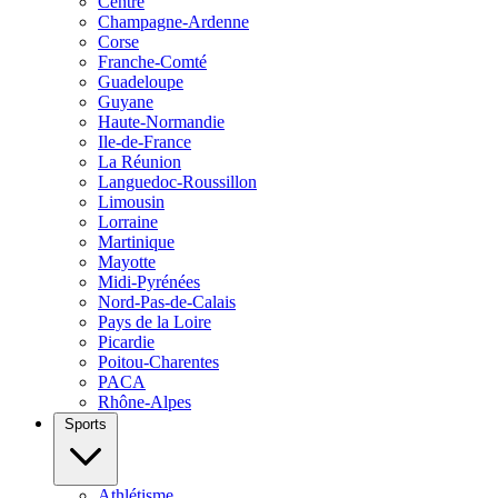
Centre
Champagne-Ardenne
Corse
Franche-Comté
Guadeloupe
Guyane
Haute-Normandie
Ile-de-France
La Réunion
Languedoc-Roussillon
Limousin
Lorraine
Martinique
Mayotte
Midi-Pyrénées
Nord-Pas-de-Calais
Pays de la Loire
Picardie
Poitou-Charentes
PACA
Rhône-Alpes
Sports
Athlétisme