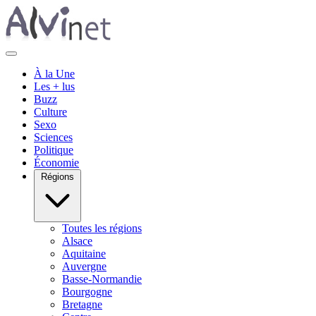
À la Une
Les + lus
Buzz
Culture
Sexo
Sciences
Politique
Économie
Régions
Toutes les régions
Alsace
Aquitaine
Auvergne
Basse-Normandie
Bourgogne
Bretagne