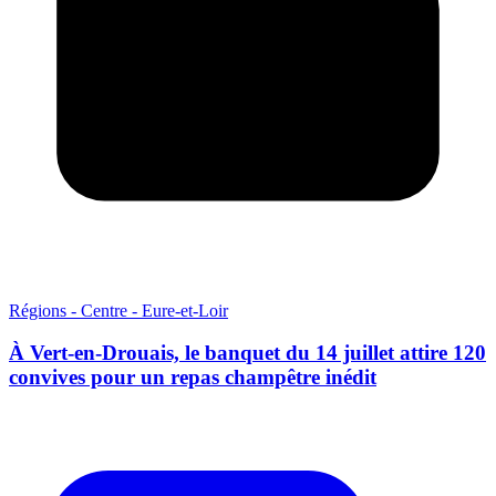
Régions - Centre - Eure-et-Loir
À Vert-en-Drouais, le banquet du 14 juillet attire 120
convives pour un repas champêtre inédit