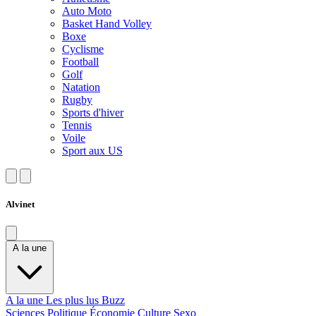
Auto Moto
Basket Hand Volley
Boxe
Cyclisme
Football
Golf
Natation
Rugby
Sports d'hiver
Tennis
Voile
Sport aux US
Alvinet
A la une
A la une
Les plus lus
Buzz
Sciences
Politique
Économie
Culture
Sexo