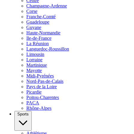
Centre
Champagne-Ardenne
Corse
Franche-Comté
Guadeloupe
Guyane
Haute-Normandie
Ile-de-France
La Réunion
Languedoc-Roussillon
Limousin
Lorraine
Martinique
Mayotte
Midi-Pyrénées
Nord-Pas-de-Calais
Pays de la Loire
Picardie
Poitou-Charentes
PACA
Rhône-Alpes
Sports
Athlétisme