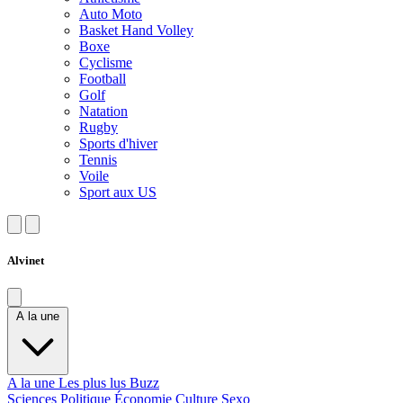
Auto Moto
Basket Hand Volley
Boxe
Cyclisme
Football
Golf
Natation
Rugby
Sports d'hiver
Tennis
Voile
Sport aux US
Alvinet
A la une
A la une
Les plus lus
Buzz
Sciences
Politique
Économie
Culture
Sexo