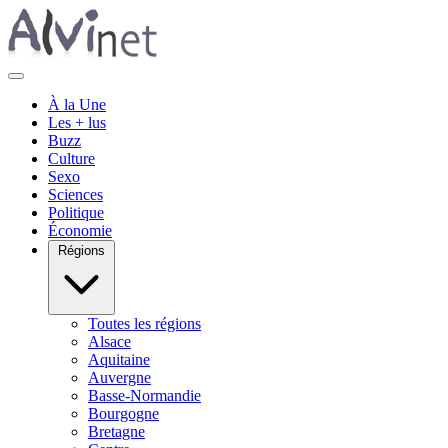
À la Une
Les + lus
Buzz
Culture
Sexo
Sciences
Politique
Économie
Régions
Toutes les régions
Alsace
Aquitaine
Auvergne
Basse-Normandie
Bourgogne
Bretagne