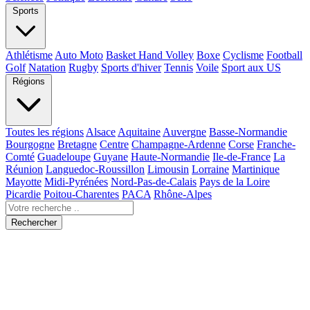
Sports
Athlétisme
Auto Moto
Basket Hand Volley
Boxe
Cyclisme
Football
Golf
Natation
Rugby
Sports d'hiver
Tennis
Voile
Sport aux US
Régions
Toutes les régions
Alsace
Aquitaine
Auvergne
Basse-Normandie
Bourgogne
Bretagne
Centre
Champagne-Ardenne
Corse
Franche-
Comté
Guadeloupe
Guyane
Haute-Normandie
Ile-de-France
La
Réunion
Languedoc-Roussillon
Limousin
Lorraine
Martinique
Mayotte
Midi-Pyrénées
Nord-Pas-de-Calais
Pays de la Loire
Picardie
Poitou-Charentes
PACA
Rhône-Alpes
Rechercher