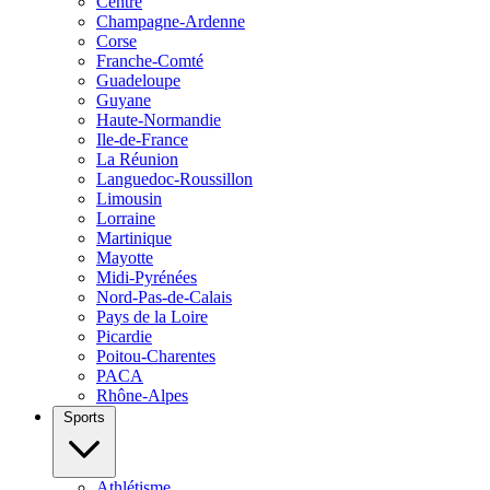
Centre
Champagne-Ardenne
Corse
Franche-Comté
Guadeloupe
Guyane
Haute-Normandie
Ile-de-France
La Réunion
Languedoc-Roussillon
Limousin
Lorraine
Martinique
Mayotte
Midi-Pyrénées
Nord-Pas-de-Calais
Pays de la Loire
Picardie
Poitou-Charentes
PACA
Rhône-Alpes
Sports
Athlétisme