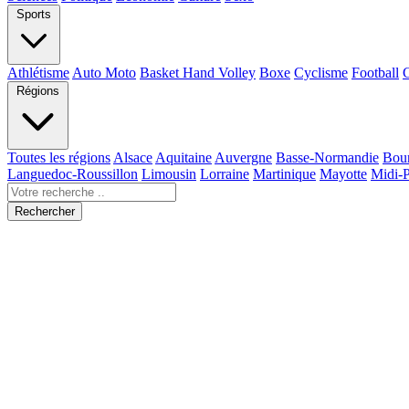
Sports
Athlétisme
Auto Moto
Basket Hand Volley
Boxe
Cyclisme
Football
Régions
Toutes les régions
Alsace
Aquitaine
Auvergne
Basse-Normandie
Bou
Languedoc-Roussillon
Limousin
Lorraine
Martinique
Mayotte
Midi-
Rechercher