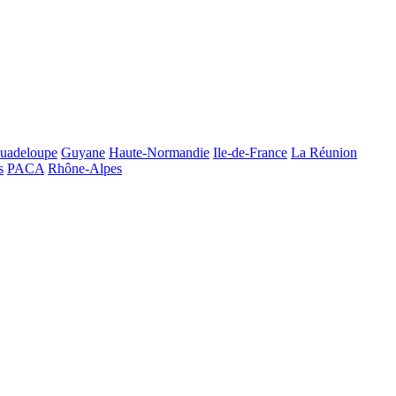
uadeloupe
Guyane
Haute-Normandie
Ile-de-France
La Réunion
s
PACA
Rhône-Alpes