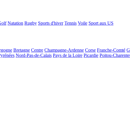
Golf
Natation
Rugby
Sports d'hiver
Tennis
Voile
Sport aux US
rgogne
Bretagne
Centre
Champagne-Ardenne
Corse
Franche-Comté
G
Pyrénées
Nord-Pas-de-Calais
Pays de la Loire
Picardie
Poitou-Charente