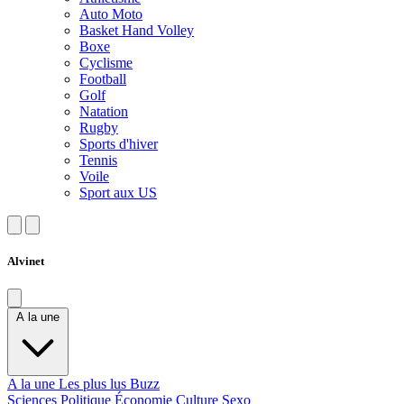
Auto Moto
Basket Hand Volley
Boxe
Cyclisme
Football
Golf
Natation
Rugby
Sports d'hiver
Tennis
Voile
Sport aux US
Alvinet
A la une
A la une
Les plus lus
Buzz
Sciences
Politique
Économie
Culture
Sexo