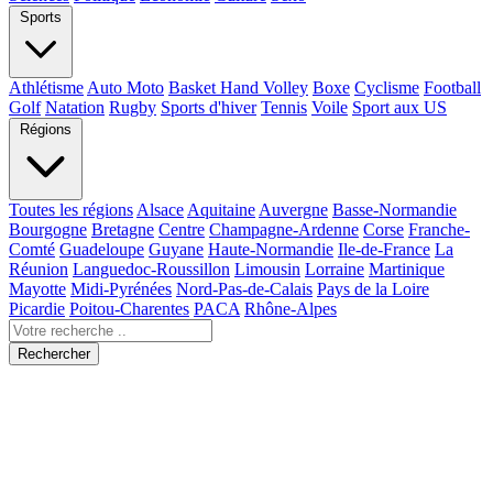
Sports
Athlétisme
Auto Moto
Basket Hand Volley
Boxe
Cyclisme
Football
Golf
Natation
Rugby
Sports d'hiver
Tennis
Voile
Sport aux US
Régions
Toutes les régions
Alsace
Aquitaine
Auvergne
Basse-Normandie
Bourgogne
Bretagne
Centre
Champagne-Ardenne
Corse
Franche-
Comté
Guadeloupe
Guyane
Haute-Normandie
Ile-de-France
La
Réunion
Languedoc-Roussillon
Limousin
Lorraine
Martinique
Mayotte
Midi-Pyrénées
Nord-Pas-de-Calais
Pays de la Loire
Picardie
Poitou-Charentes
PACA
Rhône-Alpes
Rechercher