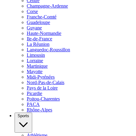
Centre
Champagne-Ardenne
Corse
Franche-Comté
Guadeloupe
Guyane
Haute-Normandie
Ile-de-France
La Réunion
Languedoc-Roussillon
Limousin
Lorraine
Martinique
Mayotte
Midi-Pyrénées
Nord-Pas-de-Calais
Pays de la Loire
Picardie
Poitou-Charentes
PACA
Rhône-Alpes
Sports
Athlétisme