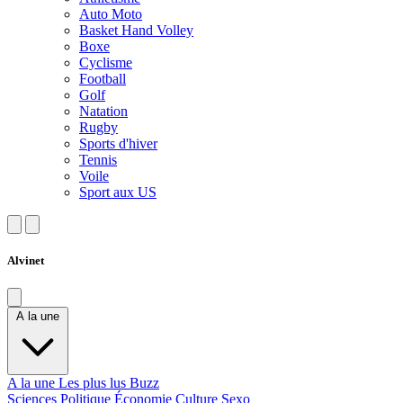
Auto Moto
Basket Hand Volley
Boxe
Cyclisme
Football
Golf
Natation
Rugby
Sports d'hiver
Tennis
Voile
Sport aux US
Alvinet
A la une
A la une
Les plus lus
Buzz
Sciences
Politique
Économie
Culture
Sexo