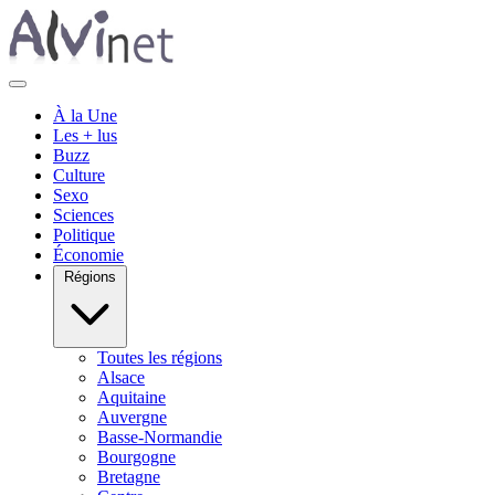
À la Une
Les + lus
Buzz
Culture
Sexo
Sciences
Politique
Économie
Régions
Toutes les régions
Alsace
Aquitaine
Auvergne
Basse-Normandie
Bourgogne
Bretagne