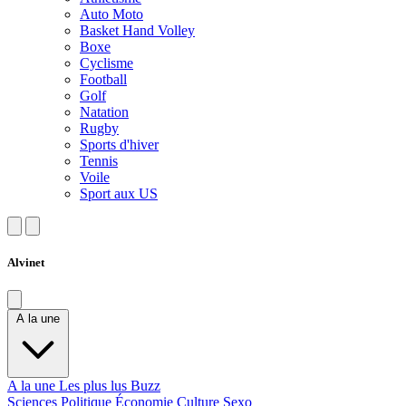
Auto Moto
Basket Hand Volley
Boxe
Cyclisme
Football
Golf
Natation
Rugby
Sports d'hiver
Tennis
Voile
Sport aux US
Alvinet
A la une
A la une
Les plus lus
Buzz
Sciences
Politique
Économie
Culture
Sexo