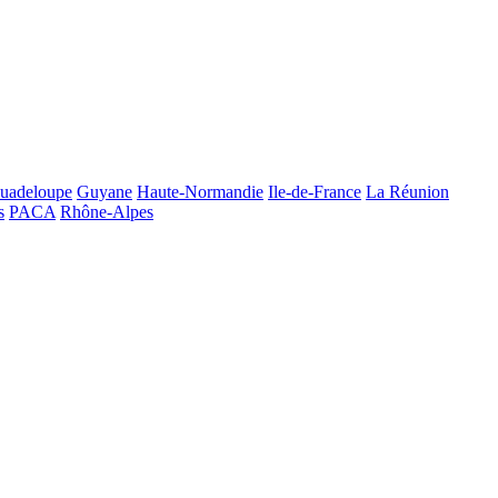
uadeloupe
Guyane
Haute-Normandie
Ile-de-France
La Réunion
s
PACA
Rhône-Alpes