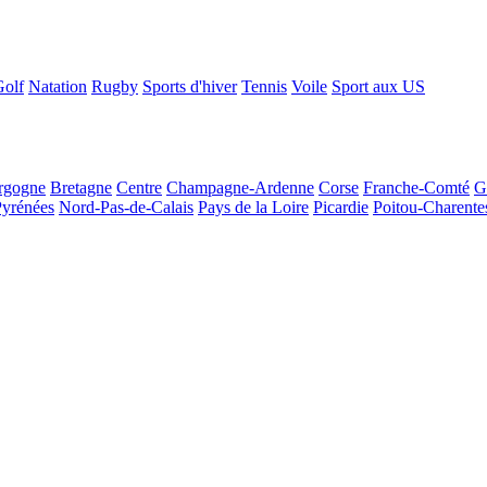
Golf
Natation
Rugby
Sports d'hiver
Tennis
Voile
Sport aux US
rgogne
Bretagne
Centre
Champagne-Ardenne
Corse
Franche-Comté
G
Pyrénées
Nord-Pas-de-Calais
Pays de la Loire
Picardie
Poitou-Charente