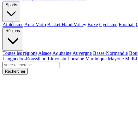
Sports
Athlétisme
Auto Moto
Basket Hand Volley
Boxe
Cyclisme
Football
Régions
Toutes les régions
Alsace
Aquitaine
Auvergne
Basse-Normandie
Bou
Languedoc-Roussillon
Limousin
Lorraine
Martinique
Mayotte
Midi-
Rechercher