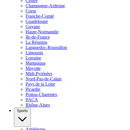
Centre
Champagne-Ardenne
Corse
Franche-Comté
Guadeloupe
Guyane
Haute-Normandie
Ile-de-France
La Réunion
Languedoc-Roussillon
Limousin
Lorraine
Martinique
Mayotte
Midi-Pyrénées
Nord-Pas-de-Calais
Pays de la Loire
Picardie
Poitou-Charentes
PACA
Rhône-Alpes
Sports
Athlétisme