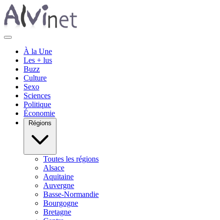
À la Une
Les + lus
Buzz
Culture
Sexo
Sciences
Politique
Économie
Régions
Toutes les régions
Alsace
Aquitaine
Auvergne
Basse-Normandie
Bourgogne
Bretagne