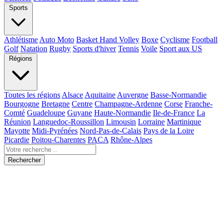
Sports
Athlétisme
Auto Moto
Basket Hand Volley
Boxe
Cyclisme
Football
Golf
Natation
Rugby
Sports d'hiver
Tennis
Voile
Sport aux US
Régions
Toutes les régions
Alsace
Aquitaine
Auvergne
Basse-Normandie
Bourgogne
Bretagne
Centre
Champagne-Ardenne
Corse
Franche-
Comté
Guadeloupe
Guyane
Haute-Normandie
Ile-de-France
La
Réunion
Languedoc-Roussillon
Limousin
Lorraine
Martinique
Mayotte
Midi-Pyrénées
Nord-Pas-de-Calais
Pays de la Loire
Picardie
Poitou-Charentes
PACA
Rhône-Alpes
Rechercher