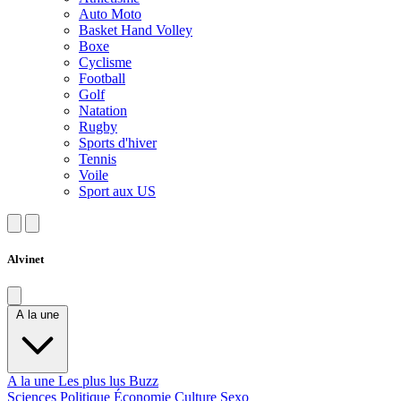
Auto Moto
Basket Hand Volley
Boxe
Cyclisme
Football
Golf
Natation
Rugby
Sports d'hiver
Tennis
Voile
Sport aux US
Alvinet
A la une
A la une
Les plus lus
Buzz
Sciences
Politique
Économie
Culture
Sexo