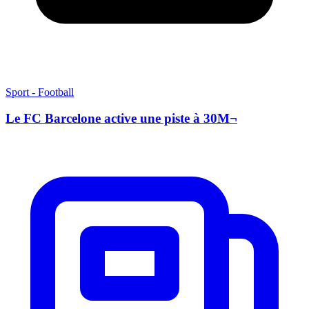
Sport - Football
Le FC Barcelone active une piste à 30M¬