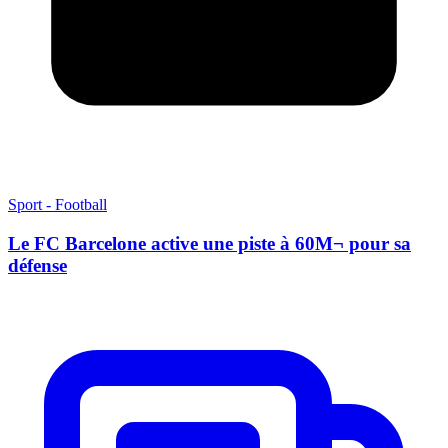
Sport - Football
Le FC Barcelone active une piste à 60M¬ pour sa
défense