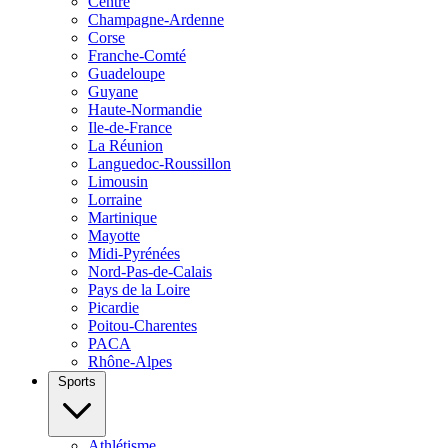
Centre
Champagne-Ardenne
Corse
Franche-Comté
Guadeloupe
Guyane
Haute-Normandie
Ile-de-France
La Réunion
Languedoc-Roussillon
Limousin
Lorraine
Martinique
Mayotte
Midi-Pyrénées
Nord-Pas-de-Calais
Pays de la Loire
Picardie
Poitou-Charentes
PACA
Rhône-Alpes
Sports
Athlétisme