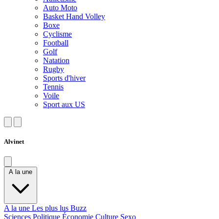
Auto Moto
Basket Hand Volley
Boxe
Cyclisme
Football
Golf
Natation
Rugby
Sports d'hiver
Tennis
Voile
Sport aux US
Alvinet
A la une
A la une
Les plus lus
Buzz
Sciences
Politique
Économie
Culture
Sexo