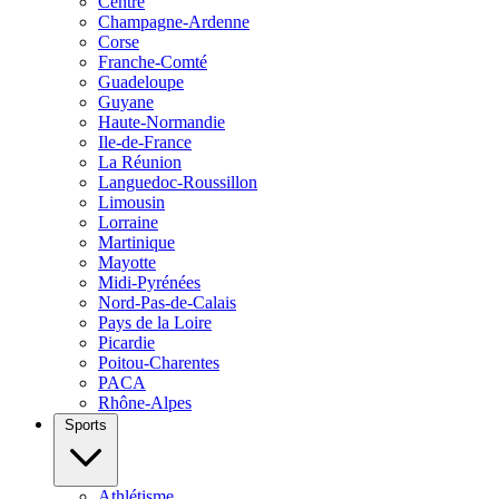
Centre
Champagne-Ardenne
Corse
Franche-Comté
Guadeloupe
Guyane
Haute-Normandie
Ile-de-France
La Réunion
Languedoc-Roussillon
Limousin
Lorraine
Martinique
Mayotte
Midi-Pyrénées
Nord-Pas-de-Calais
Pays de la Loire
Picardie
Poitou-Charentes
PACA
Rhône-Alpes
Sports
Athlétisme