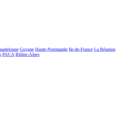
uadeloupe
Guyane
Haute-Normandie
Ile-de-France
La Réunion
s
PACA
Rhône-Alpes