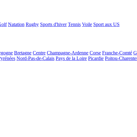
Golf
Natation
Rugby
Sports d'hiver
Tennis
Voile
Sport aux US
rgogne
Bretagne
Centre
Champagne-Ardenne
Corse
Franche-Comté
G
Pyrénées
Nord-Pas-de-Calais
Pays de la Loire
Picardie
Poitou-Charente