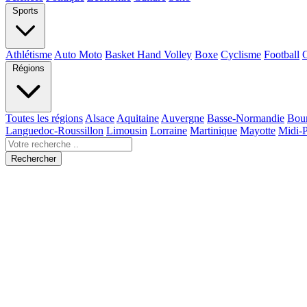
Sports
Athlétisme
Auto Moto
Basket Hand Volley
Boxe
Cyclisme
Football
Régions
Toutes les régions
Alsace
Aquitaine
Auvergne
Basse-Normandie
Bou
Languedoc-Roussillon
Limousin
Lorraine
Martinique
Mayotte
Midi-
Rechercher