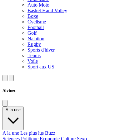
Auto Moto
Basket Hand Volley
Boxe
Cyclisme
Football
Golf
Natation
Rugby
Sports d'hiver
Tennis
Voile
Sport aux US
Alvinet
A la une
A la une
Les plus lus
Buzz
Sciences
Politique
Économie
Culture
Sexo