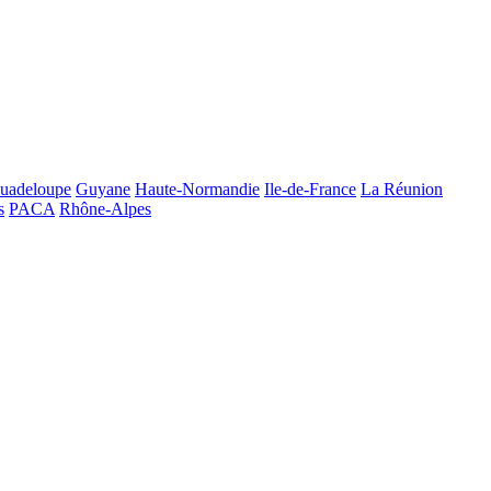
uadeloupe
Guyane
Haute-Normandie
Ile-de-France
La Réunion
s
PACA
Rhône-Alpes