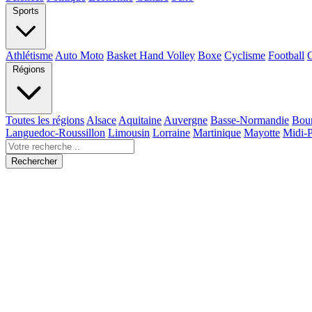
Sports
Athlétisme
Auto Moto
Basket Hand Volley
Boxe
Cyclisme
Football
Régions
Toutes les régions
Alsace
Aquitaine
Auvergne
Basse-Normandie
Bou
Languedoc-Roussillon
Limousin
Lorraine
Martinique
Mayotte
Midi-
Rechercher