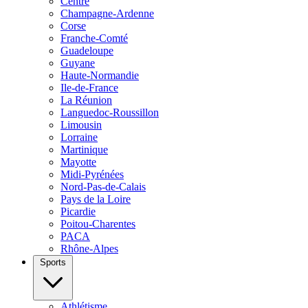
Centre
Champagne-Ardenne
Corse
Franche-Comté
Guadeloupe
Guyane
Haute-Normandie
Ile-de-France
La Réunion
Languedoc-Roussillon
Limousin
Lorraine
Martinique
Mayotte
Midi-Pyrénées
Nord-Pas-de-Calais
Pays de la Loire
Picardie
Poitou-Charentes
PACA
Rhône-Alpes
Sports
Athlétisme