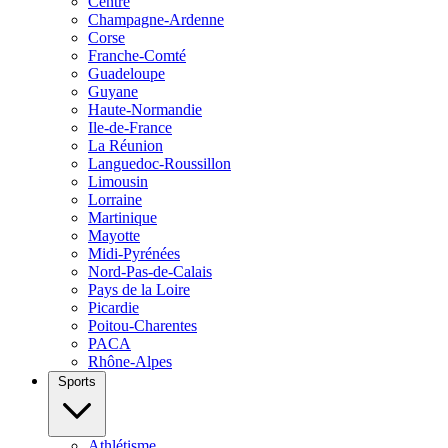
Centre
Champagne-Ardenne
Corse
Franche-Comté
Guadeloupe
Guyane
Haute-Normandie
Ile-de-France
La Réunion
Languedoc-Roussillon
Limousin
Lorraine
Martinique
Mayotte
Midi-Pyrénées
Nord-Pas-de-Calais
Pays de la Loire
Picardie
Poitou-Charentes
PACA
Rhône-Alpes
Sports
Athlétisme