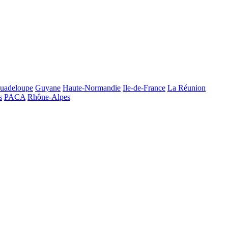
uadeloupe
Guyane
Haute-Normandie
Ile-de-France
La Réunion
s
PACA
Rhône-Alpes