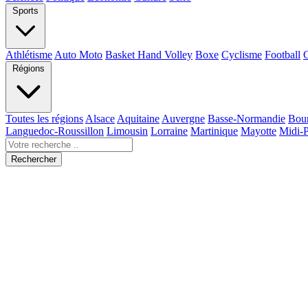
Sports
Athlétisme
Auto Moto
Basket Hand Volley
Boxe
Cyclisme
Football
Régions
Toutes les régions
Alsace
Aquitaine
Auvergne
Basse-Normandie
Bou
Languedoc-Roussillon
Limousin
Lorraine
Martinique
Mayotte
Midi-
Rechercher