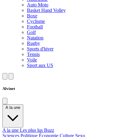
Auto Moto
Basket Hand Volley
Boxe
Cyclisme
Football
Golf
Natation
Rugby
Sports d'hiver
Tennis
Voile
Sport aux US
Alvinet
A la une
A la une
Les plus lus
Buzz
Sciences
Politique
Économie
Culture
Sexo