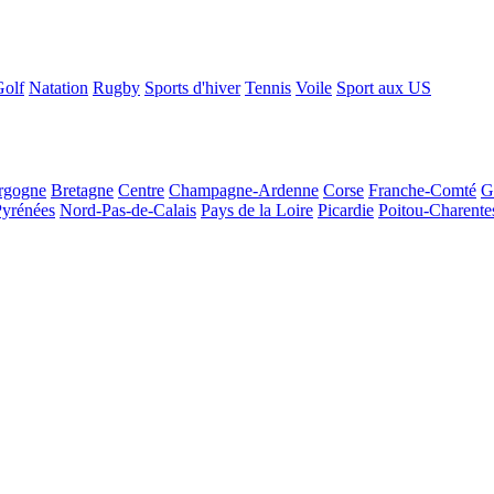
Golf
Natation
Rugby
Sports d'hiver
Tennis
Voile
Sport aux US
rgogne
Bretagne
Centre
Champagne-Ardenne
Corse
Franche-Comté
G
Pyrénées
Nord-Pas-de-Calais
Pays de la Loire
Picardie
Poitou-Charente