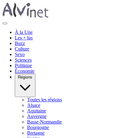
À la Une
Les + lus
Buzz
Culture
Sexo
Sciences
Politique
Économie
Régions
Toutes les régions
Alsace
Aquitaine
Auvergne
Basse-Normandie
Bourgogne
Bretagne