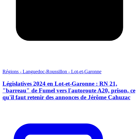
Régions - Languedoc-Roussillon - Lot-et-Garonne
Législatives 2024 en Lot-et-Garonne : RN 21,
"barreau" de Fumel vers l'autoroute A20, prison, ce
qu'il faut retenir des annonces de Jérôme Cahuzac