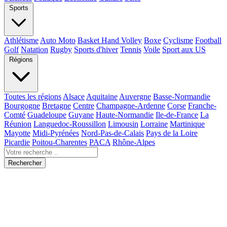
Sports
Athlétisme
Auto Moto
Basket Hand Volley
Boxe
Cyclisme
Football
Golf
Natation
Rugby
Sports d'hiver
Tennis
Voile
Sport aux US
Régions
Toutes les régions
Alsace
Aquitaine
Auvergne
Basse-Normandie
Bourgogne
Bretagne
Centre
Champagne-Ardenne
Corse
Franche-
Comté
Guadeloupe
Guyane
Haute-Normandie
Ile-de-France
La
Réunion
Languedoc-Roussillon
Limousin
Lorraine
Martinique
Mayotte
Midi-Pyrénées
Nord-Pas-de-Calais
Pays de la Loire
Picardie
Poitou-Charentes
PACA
Rhône-Alpes
Rechercher