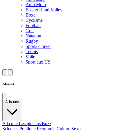
Auto Moto
Basket Hand Volley
Boxe
Cyclisme
Football
Golf
Natation
Rugby
Sports d'hiver
Tennis
Voile
Sport aux US
Alvinet
A la une
A la une
Les plus lus
Buzz
Sciences
Politique
Économie
Culture
Sexo