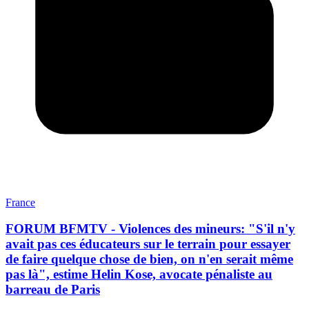
France
FORUM BFMTV - Violences des mineurs: "S'il n'y
avait pas ces éducateurs sur le terrain pour essayer
de faire quelque chose de bien, on n'en serait même
pas là", estime Helin Kose, avocate pénaliste au
barreau de Paris