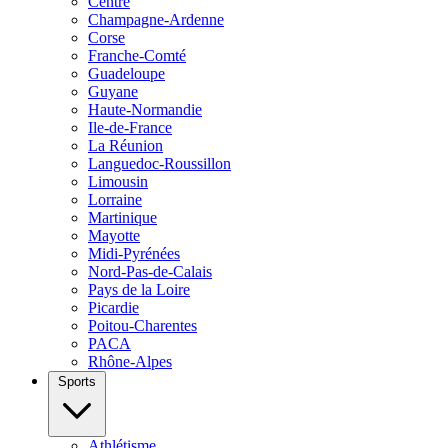
Centre
Champagne-Ardenne
Corse
Franche-Comté
Guadeloupe
Guyane
Haute-Normandie
Ile-de-France
La Réunion
Languedoc-Roussillon
Limousin
Lorraine
Martinique
Mayotte
Midi-Pyrénées
Nord-Pas-de-Calais
Pays de la Loire
Picardie
Poitou-Charentes
PACA
Rhône-Alpes
Sports
Athlétisme