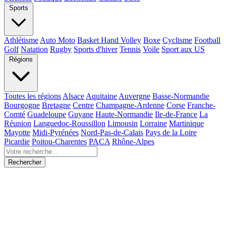
Sports
Athlétisme
Auto Moto
Basket Hand Volley
Boxe
Cyclisme
Football
Golf
Natation
Rugby
Sports d'hiver
Tennis
Voile
Sport aux US
Régions
Toutes les régions
Alsace
Aquitaine
Auvergne
Basse-Normandie
Bourgogne
Bretagne
Centre
Champagne-Ardenne
Corse
Franche-
Comté
Guadeloupe
Guyane
Haute-Normandie
Ile-de-France
La
Réunion
Languedoc-Roussillon
Limousin
Lorraine
Martinique
Mayotte
Midi-Pyrénées
Nord-Pas-de-Calais
Pays de la Loire
Picardie
Poitou-Charentes
PACA
Rhône-Alpes
Rechercher