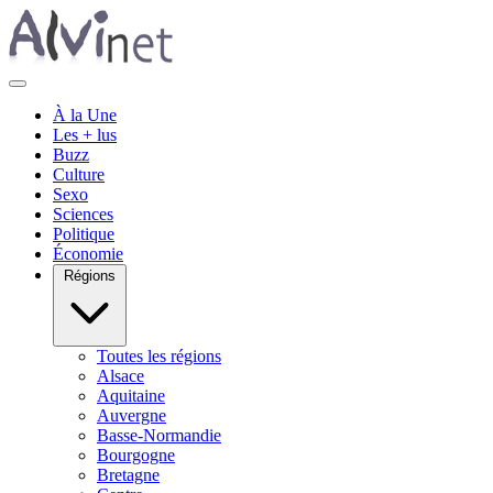
À la Une
Les + lus
Buzz
Culture
Sexo
Sciences
Politique
Économie
Régions
Toutes les régions
Alsace
Aquitaine
Auvergne
Basse-Normandie
Bourgogne
Bretagne