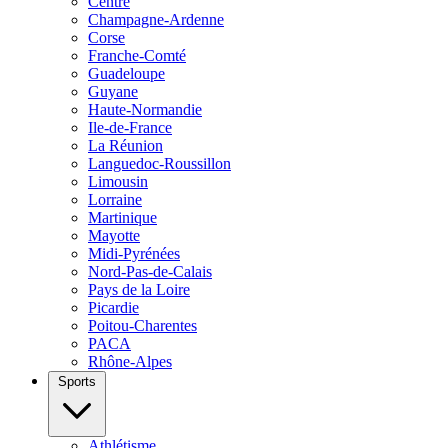
Centre
Champagne-Ardenne
Corse
Franche-Comté
Guadeloupe
Guyane
Haute-Normandie
Ile-de-France
La Réunion
Languedoc-Roussillon
Limousin
Lorraine
Martinique
Mayotte
Midi-Pyrénées
Nord-Pas-de-Calais
Pays de la Loire
Picardie
Poitou-Charentes
PACA
Rhône-Alpes
Sports
Athlétisme