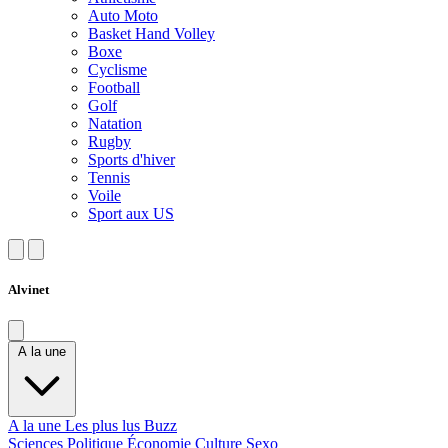
Auto Moto
Basket Hand Volley
Boxe
Cyclisme
Football
Golf
Natation
Rugby
Sports d'hiver
Tennis
Voile
Sport aux US
Alvinet
A la une
A la une
Les plus lus
Buzz
Sciences
Politique
Économie
Culture
Sexo