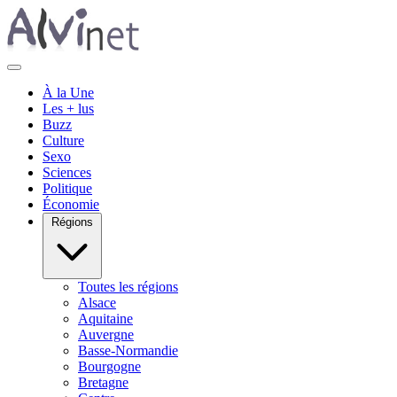
À la Une
Les + lus
Buzz
Culture
Sexo
Sciences
Politique
Économie
Régions
Toutes les régions
Alsace
Aquitaine
Auvergne
Basse-Normandie
Bourgogne
Bretagne