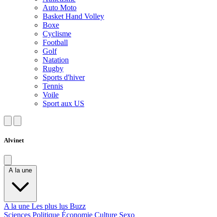
Auto Moto
Basket Hand Volley
Boxe
Cyclisme
Football
Golf
Natation
Rugby
Sports d'hiver
Tennis
Voile
Sport aux US
Alvinet
A la une
A la une
Les plus lus
Buzz
Sciences
Politique
Économie
Culture
Sexo