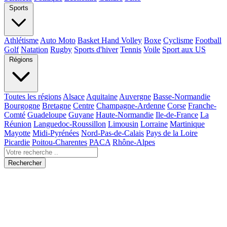
Sports
Athlétisme
Auto Moto
Basket Hand Volley
Boxe
Cyclisme
Football
Golf
Natation
Rugby
Sports d'hiver
Tennis
Voile
Sport aux US
Régions
Toutes les régions
Alsace
Aquitaine
Auvergne
Basse-Normandie
Bourgogne
Bretagne
Centre
Champagne-Ardenne
Corse
Franche-
Comté
Guadeloupe
Guyane
Haute-Normandie
Ile-de-France
La
Réunion
Languedoc-Roussillon
Limousin
Lorraine
Martinique
Mayotte
Midi-Pyrénées
Nord-Pas-de-Calais
Pays de la Loire
Picardie
Poitou-Charentes
PACA
Rhône-Alpes
Rechercher