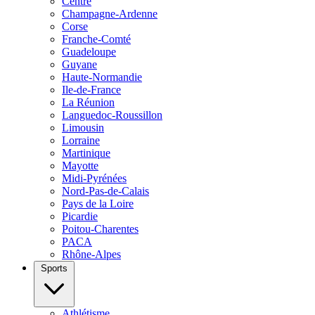
Centre
Champagne-Ardenne
Corse
Franche-Comté
Guadeloupe
Guyane
Haute-Normandie
Ile-de-France
La Réunion
Languedoc-Roussillon
Limousin
Lorraine
Martinique
Mayotte
Midi-Pyrénées
Nord-Pas-de-Calais
Pays de la Loire
Picardie
Poitou-Charentes
PACA
Rhône-Alpes
Sports
Athlétisme