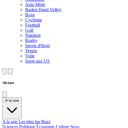
Auto Moto
Basket Hand Volley
Boxe
Cyclisme
Football
Golf
Natation
Rugby
Sports d'hiver
Tennis
Voile
Sport aux US
Alvinet
A la une
A la une
Les plus lus
Buzz
Sciences
Politique
Économie
Culture
Sexo