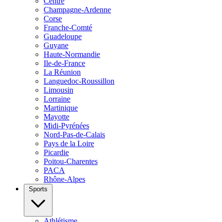
Centre
Champagne-Ardenne
Corse
Franche-Comté
Guadeloupe
Guyane
Haute-Normandie
Ile-de-France
La Réunion
Languedoc-Roussillon
Limousin
Lorraine
Martinique
Mayotte
Midi-Pyrénées
Nord-Pas-de-Calais
Pays de la Loire
Picardie
Poitou-Charentes
PACA
Rhône-Alpes
Sports
Athlétisme