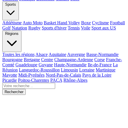
Sports
Athlétisme
Auto Moto
Basket Hand Volley
Boxe
Cyclisme
Football
Golf
Natation
Rugby
Sports d'hiver
Tennis
Voile
Sport aux US
Régions
Toutes les régions
Alsace
Aquitaine
Auvergne
Basse-Normandie
Bourgogne
Bretagne
Centre
Champagne-Ardenne
Corse
Franche-
Comté
Guadeloupe
Guyane
Haute-Normandie
Ile-de-France
La
Réunion
Languedoc-Roussillon
Limousin
Lorraine
Martinique
Mayotte
Midi-Pyrénées
Nord-Pas-de-Calais
Pays de la Loire
Picardie
Poitou-Charentes
PACA
Rhône-Alpes
Rechercher