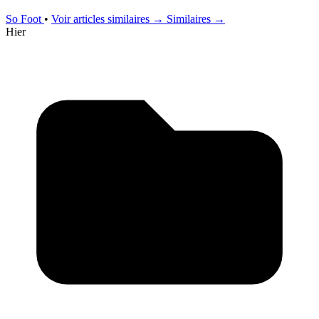
So Foot
•
Voir articles similaires →
Similaires →
Hier