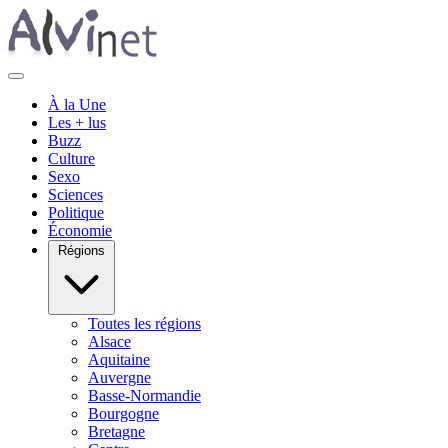
À la Une
Les + lus
Buzz
Culture
Sexo
Sciences
Politique
Économie
Régions
Toutes les régions
Alsace
Aquitaine
Auvergne
Basse-Normandie
Bourgogne
Bretagne