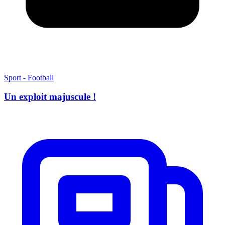
Sport - Football
Un exploit majuscule !