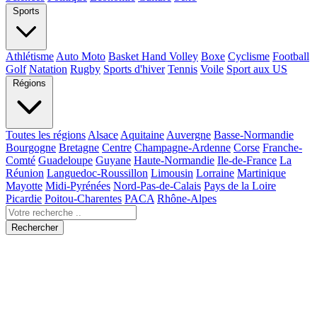
Sports
Athlétisme
Auto Moto
Basket Hand Volley
Boxe
Cyclisme
Football
Golf
Natation
Rugby
Sports d'hiver
Tennis
Voile
Sport aux US
Régions
Toutes les régions
Alsace
Aquitaine
Auvergne
Basse-Normandie
Bourgogne
Bretagne
Centre
Champagne-Ardenne
Corse
Franche-
Comté
Guadeloupe
Guyane
Haute-Normandie
Ile-de-France
La
Réunion
Languedoc-Roussillon
Limousin
Lorraine
Martinique
Mayotte
Midi-Pyrénées
Nord-Pas-de-Calais
Pays de la Loire
Picardie
Poitou-Charentes
PACA
Rhône-Alpes
Rechercher