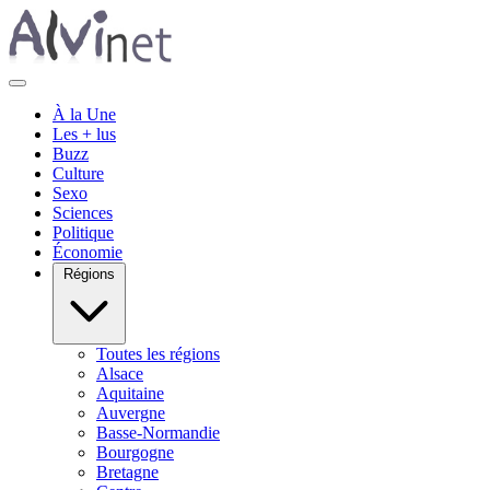
À la Une
Les + lus
Buzz
Culture
Sexo
Sciences
Politique
Économie
Régions
Toutes les régions
Alsace
Aquitaine
Auvergne
Basse-Normandie
Bourgogne
Bretagne