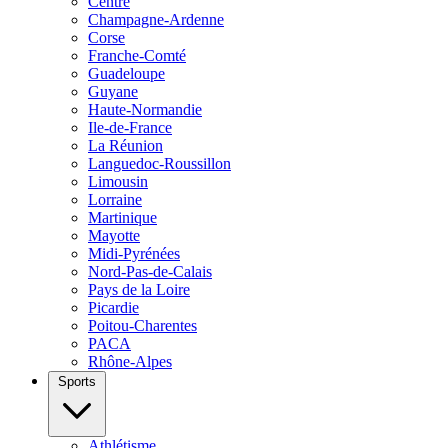
Centre
Champagne-Ardenne
Corse
Franche-Comté
Guadeloupe
Guyane
Haute-Normandie
Ile-de-France
La Réunion
Languedoc-Roussillon
Limousin
Lorraine
Martinique
Mayotte
Midi-Pyrénées
Nord-Pas-de-Calais
Pays de la Loire
Picardie
Poitou-Charentes
PACA
Rhône-Alpes
Sports
Athlétisme