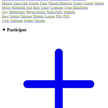
Macron
Etats-Unis
Europe
Finul
Florian Montorio
France
Grasset
Heures
Motos
Hezbollah
Iran
Kiev
Liban
Louisiane
Lyon
Manchester
City
Montpellier
Moyen-Orient
Nadia Farès
Nathalie
Baye
Ormuz
Pakistan
Premier League
PSG
PSG
Lyon
Toulouse
Trump
Ukraine
✦
Participer