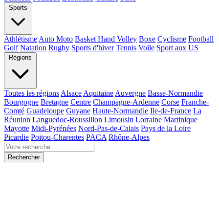
Sports
Athlétisme
Auto Moto
Basket Hand Volley
Boxe
Cyclisme
Football
Golf
Natation
Rugby
Sports d'hiver
Tennis
Voile
Sport aux US
Régions
Toutes les régions
Alsace
Aquitaine
Auvergne
Basse-Normandie
Bourgogne
Bretagne
Centre
Champagne-Ardenne
Corse
Franche-
Comté
Guadeloupe
Guyane
Haute-Normandie
Ile-de-France
La
Réunion
Languedoc-Roussillon
Limousin
Lorraine
Martinique
Mayotte
Midi-Pyrénées
Nord-Pas-de-Calais
Pays de la Loire
Picardie
Poitou-Charentes
PACA
Rhône-Alpes
Rechercher