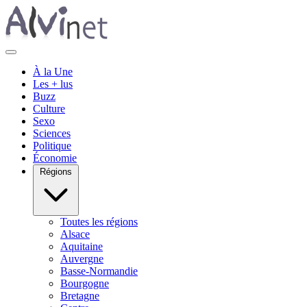
À la Une
Les + lus
Buzz
Culture
Sexo
Sciences
Politique
Économie
Régions
Toutes les régions
Alsace
Aquitaine
Auvergne
Basse-Normandie
Bourgogne
Bretagne