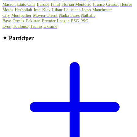
Macron
Etats-Unis
Europe
Finul
Florian Montorio
France
Grasset
Heures
Motos
Hezbollah
Iran
Kiev
Liban
Louisiane
Lyon
Manchester
City
Montpellier
Moyen-Orient
Nadia Farès
Nathalie
Baye
Ormuz
Pakistan
Premier League
PSG
PSG
Lyon
Toulouse
Trump
Ukraine
✦
Participer