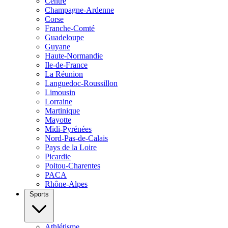
Centre
Champagne-Ardenne
Corse
Franche-Comté
Guadeloupe
Guyane
Haute-Normandie
Ile-de-France
La Réunion
Languedoc-Roussillon
Limousin
Lorraine
Martinique
Mayotte
Midi-Pyrénées
Nord-Pas-de-Calais
Pays de la Loire
Picardie
Poitou-Charentes
PACA
Rhône-Alpes
Sports
Athlétisme