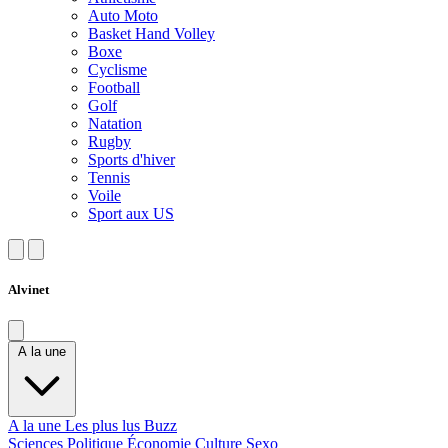
Auto Moto
Basket Hand Volley
Boxe
Cyclisme
Football
Golf
Natation
Rugby
Sports d'hiver
Tennis
Voile
Sport aux US
Alvinet
A la une
A la une
Les plus lus
Buzz
Sciences
Politique
Économie
Culture
Sexo