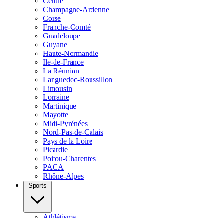
Centre
Champagne-Ardenne
Corse
Franche-Comté
Guadeloupe
Guyane
Haute-Normandie
Ile-de-France
La Réunion
Languedoc-Roussillon
Limousin
Lorraine
Martinique
Mayotte
Midi-Pyrénées
Nord-Pas-de-Calais
Pays de la Loire
Picardie
Poitou-Charentes
PACA
Rhône-Alpes
Sports
Athlétisme