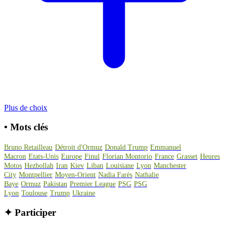
Plus de choix
•
Mots clés
Bruno Retailleau
Détroit d'Ormuz
Donald Trump
Emmanuel
Macron
Etats-Unis
Europe
Finul
Florian Montorio
France
Grasset
Heures
Motos
Hezbollah
Iran
Kiev
Liban
Louisiane
Lyon
Manchester
City
Montpellier
Moyen-Orient
Nadia Farès
Nathalie
Baye
Ormuz
Pakistan
Premier League
PSG
PSG
Lyon
Toulouse
Trump
Ukraine
✦
Participer