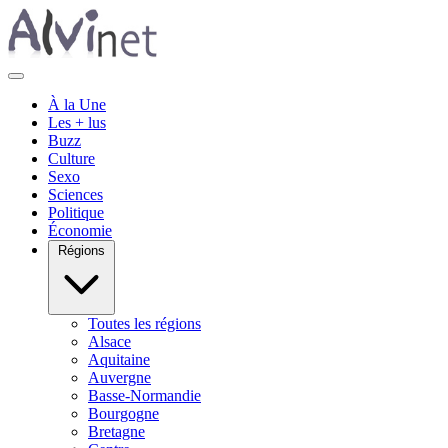
À la Une
Les + lus
Buzz
Culture
Sexo
Sciences
Politique
Économie
Régions
Toutes les régions
Alsace
Aquitaine
Auvergne
Basse-Normandie
Bourgogne
Bretagne