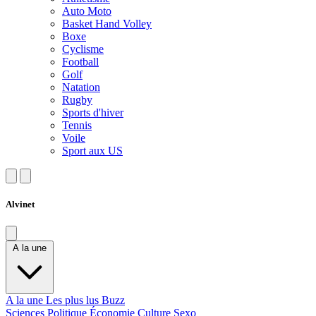
Auto Moto
Basket Hand Volley
Boxe
Cyclisme
Football
Golf
Natation
Rugby
Sports d'hiver
Tennis
Voile
Sport aux US
Alvinet
A la une
A la une
Les plus lus
Buzz
Sciences
Politique
Économie
Culture
Sexo