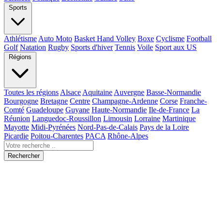
Sports
Athlétisme
Auto Moto
Basket Hand Volley
Boxe
Cyclisme
Football
Golf
Natation
Rugby
Sports d'hiver
Tennis
Voile
Sport aux US
Régions
Toutes les régions
Alsace
Aquitaine
Auvergne
Basse-Normandie
Bourgogne
Bretagne
Centre
Champagne-Ardenne
Corse
Franche-
Comté
Guadeloupe
Guyane
Haute-Normandie
Ile-de-France
La
Réunion
Languedoc-Roussillon
Limousin
Lorraine
Martinique
Mayotte
Midi-Pyrénées
Nord-Pas-de-Calais
Pays de la Loire
Picardie
Poitou-Charentes
PACA
Rhône-Alpes
Rechercher