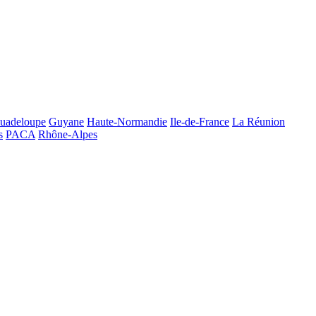
uadeloupe
Guyane
Haute-Normandie
Ile-de-France
La Réunion
s
PACA
Rhône-Alpes