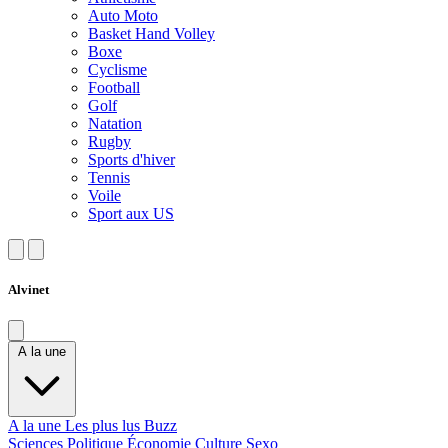
Auto Moto
Basket Hand Volley
Boxe
Cyclisme
Football
Golf
Natation
Rugby
Sports d'hiver
Tennis
Voile
Sport aux US
Alvinet
A la une
A la une
Les plus lus
Buzz
Sciences
Politique
Économie
Culture
Sexo