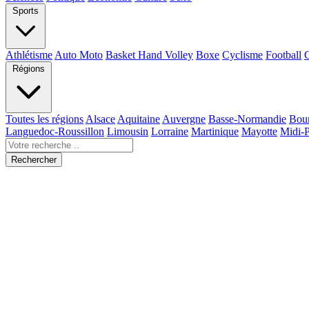
Sports
Athlétisme
Auto Moto
Basket Hand Volley
Boxe
Cyclisme
Football
Régions
Toutes les régions
Alsace
Aquitaine
Auvergne
Basse-Normandie
Bou
Languedoc-Roussillon
Limousin
Lorraine
Martinique
Mayotte
Midi-
Rechercher