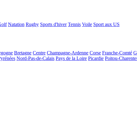
Golf
Natation
Rugby
Sports d'hiver
Tennis
Voile
Sport aux US
rgogne
Bretagne
Centre
Champagne-Ardenne
Corse
Franche-Comté
G
Pyrénées
Nord-Pas-de-Calais
Pays de la Loire
Picardie
Poitou-Charente