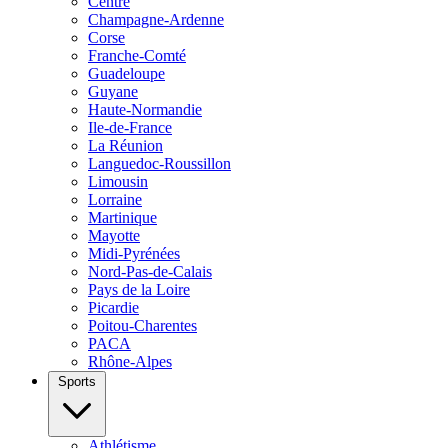
Centre
Champagne-Ardenne
Corse
Franche-Comté
Guadeloupe
Guyane
Haute-Normandie
Ile-de-France
La Réunion
Languedoc-Roussillon
Limousin
Lorraine
Martinique
Mayotte
Midi-Pyrénées
Nord-Pas-de-Calais
Pays de la Loire
Picardie
Poitou-Charentes
PACA
Rhône-Alpes
Sports
Athlétisme