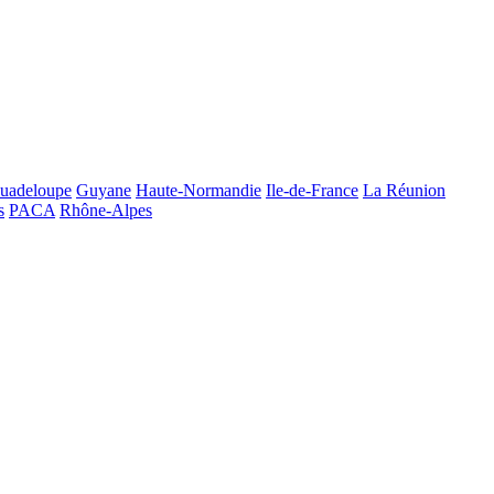
uadeloupe
Guyane
Haute-Normandie
Ile-de-France
La Réunion
s
PACA
Rhône-Alpes