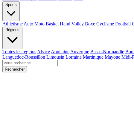
Sports
Athlétisme
Auto Moto
Basket Hand Volley
Boxe
Cyclisme
Football
Régions
Toutes les régions
Alsace
Aquitaine
Auvergne
Basse-Normandie
Bou
Languedoc-Roussillon
Limousin
Lorraine
Martinique
Mayotte
Midi-
Rechercher