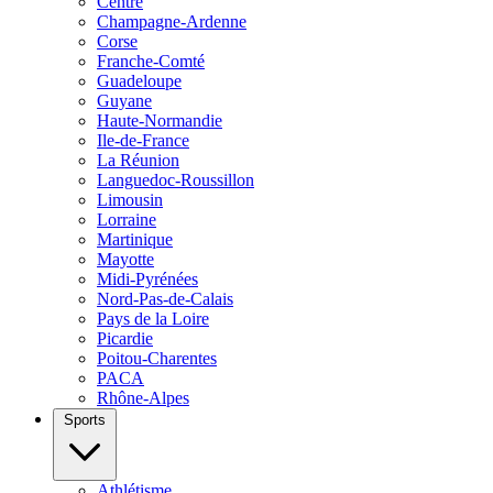
Centre
Champagne-Ardenne
Corse
Franche-Comté
Guadeloupe
Guyane
Haute-Normandie
Ile-de-France
La Réunion
Languedoc-Roussillon
Limousin
Lorraine
Martinique
Mayotte
Midi-Pyrénées
Nord-Pas-de-Calais
Pays de la Loire
Picardie
Poitou-Charentes
PACA
Rhône-Alpes
Sports
Athlétisme