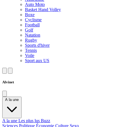
Auto Moto
Basket Hand Volley
Boxe
Cyclisme
Football
Golf
Natation
Rugby
Sports d'hiver
Tennis
Voile
Sport aux US
Alvinet
A la une
A la une
Les plus lus
Buzz
Sciences
Politique
Économie
Culture
Sexo