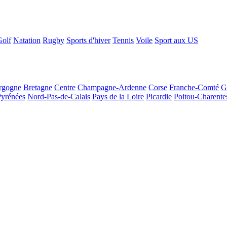
Golf
Natation
Rugby
Sports d'hiver
Tennis
Voile
Sport aux US
rgogne
Bretagne
Centre
Champagne-Ardenne
Corse
Franche-Comté
G
Pyrénées
Nord-Pas-de-Calais
Pays de la Loire
Picardie
Poitou-Charente