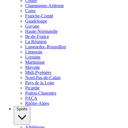
Centre
Champagne-Ardenne
Corse
Franche-Comté
Guadeloupe
Guyane
Haute-Normandie
Ile-de-France
La Réunion
Languedoc-Roussillon
Limousin
Lorraine
Martinique
Mayotte
Midi-Pyrénées
Nord-Pas-de-Calais
Pays de la Loire
Picardie
Poitou-Charentes
PACA
Rhône-Alpes
Sports
Athlétisme