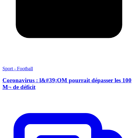
Sport - Football
Coronavirus : l&#39;OM pourrait dépasser les 100
M¬ de déficit