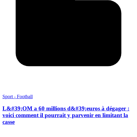
Sport - Football
L&#39;OM a 60 millions d&#39;euros à dégager :
voici comment il pourrait y parvenir en limitant la
casse