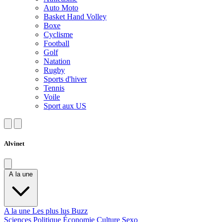
Auto Moto
Basket Hand Volley
Boxe
Cyclisme
Football
Golf
Natation
Rugby
Sports d'hiver
Tennis
Voile
Sport aux US
Alvinet
A la une
A la une
Les plus lus
Buzz
Sciences
Politique
Économie
Culture
Sexo