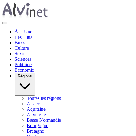
À la Une
Les + lus
Buzz
Culture
Sexo
Sciences
Politique
Économie
Régions
Toutes les régions
Alsace
Aquitaine
Auvergne
Basse-Normandie
Bourgogne
Bretagne