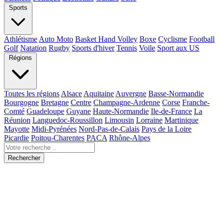
Sports
Athlétisme
Auto Moto
Basket Hand Volley
Boxe
Cyclisme
Football
Golf
Natation
Rugby
Sports d'hiver
Tennis
Voile
Sport aux US
Régions
Toutes les régions
Alsace
Aquitaine
Auvergne
Basse-Normandie
Bourgogne
Bretagne
Centre
Champagne-Ardenne
Corse
Franche-
Comté
Guadeloupe
Guyane
Haute-Normandie
Ile-de-France
La
Réunion
Languedoc-Roussillon
Limousin
Lorraine
Martinique
Mayotte
Midi-Pyrénées
Nord-Pas-de-Calais
Pays de la Loire
Picardie
Poitou-Charentes
PACA
Rhône-Alpes
Rechercher