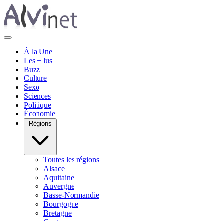
À la Une
Les + lus
Buzz
Culture
Sexo
Sciences
Politique
Économie
Régions
Toutes les régions
Alsace
Aquitaine
Auvergne
Basse-Normandie
Bourgogne
Bretagne