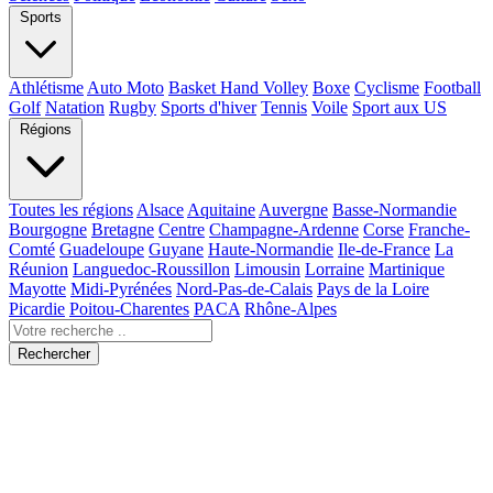
Sports
Athlétisme
Auto Moto
Basket Hand Volley
Boxe
Cyclisme
Football
Golf
Natation
Rugby
Sports d'hiver
Tennis
Voile
Sport aux US
Régions
Toutes les régions
Alsace
Aquitaine
Auvergne
Basse-Normandie
Bourgogne
Bretagne
Centre
Champagne-Ardenne
Corse
Franche-
Comté
Guadeloupe
Guyane
Haute-Normandie
Ile-de-France
La
Réunion
Languedoc-Roussillon
Limousin
Lorraine
Martinique
Mayotte
Midi-Pyrénées
Nord-Pas-de-Calais
Pays de la Loire
Picardie
Poitou-Charentes
PACA
Rhône-Alpes
Rechercher