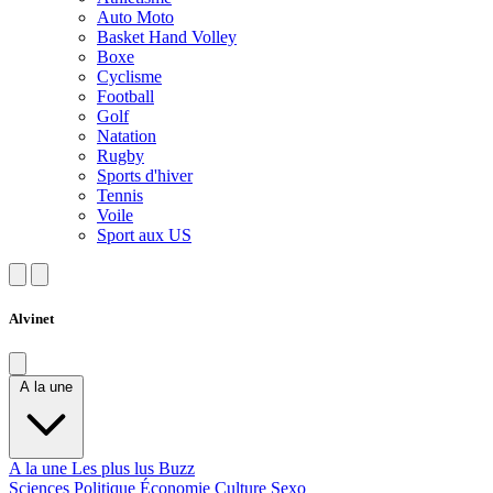
Auto Moto
Basket Hand Volley
Boxe
Cyclisme
Football
Golf
Natation
Rugby
Sports d'hiver
Tennis
Voile
Sport aux US
Alvinet
A la une
A la une
Les plus lus
Buzz
Sciences
Politique
Économie
Culture
Sexo