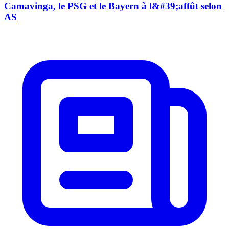
Camavinga, le PSG et le Bayern à l&#39;affût selon
AS