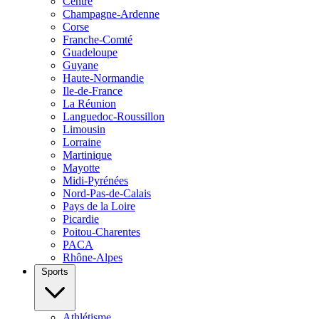
Centre
Champagne-Ardenne
Corse
Franche-Comté
Guadeloupe
Guyane
Haute-Normandie
Ile-de-France
La Réunion
Languedoc-Roussillon
Limousin
Lorraine
Martinique
Mayotte
Midi-Pyrénées
Nord-Pas-de-Calais
Pays de la Loire
Picardie
Poitou-Charentes
PACA
Rhône-Alpes
Sports
Athlétisme