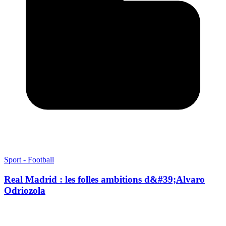
Sport - Football
Real Madrid : les folles ambitions d&#39;Alvaro
Odriozola