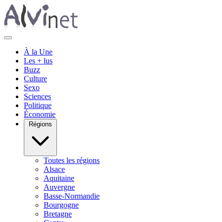
À la Une
Les + lus
Buzz
Culture
Sexo
Sciences
Politique
Économie
Régions
Toutes les régions
Alsace
Aquitaine
Auvergne
Basse-Normandie
Bourgogne
Bretagne