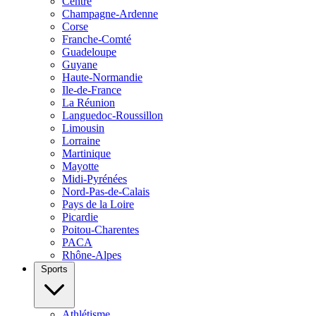
Centre
Champagne-Ardenne
Corse
Franche-Comté
Guadeloupe
Guyane
Haute-Normandie
Ile-de-France
La Réunion
Languedoc-Roussillon
Limousin
Lorraine
Martinique
Mayotte
Midi-Pyrénées
Nord-Pas-de-Calais
Pays de la Loire
Picardie
Poitou-Charentes
PACA
Rhône-Alpes
Sports
Athlétisme