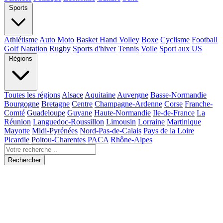
Sports
Athlétisme
Auto Moto
Basket Hand Volley
Boxe
Cyclisme
Football
Golf
Natation
Rugby
Sports d'hiver
Tennis
Voile
Sport aux US
Régions
Toutes les régions
Alsace
Aquitaine
Auvergne
Basse-Normandie
Bourgogne
Bretagne
Centre
Champagne-Ardenne
Corse
Franche-
Comté
Guadeloupe
Guyane
Haute-Normandie
Ile-de-France
La
Réunion
Languedoc-Roussillon
Limousin
Lorraine
Martinique
Mayotte
Midi-Pyrénées
Nord-Pas-de-Calais
Pays de la Loire
Picardie
Poitou-Charentes
PACA
Rhône-Alpes
Rechercher