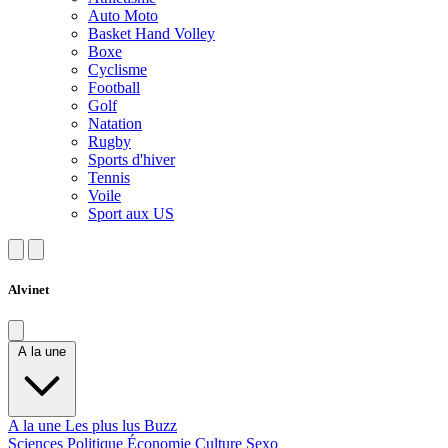
Auto Moto
Basket Hand Volley
Boxe
Cyclisme
Football
Golf
Natation
Rugby
Sports d'hiver
Tennis
Voile
Sport aux US
Alvinet
A la une
A la une
Les plus lus
Buzz
Sciences
Politique
Économie
Culture
Sexo