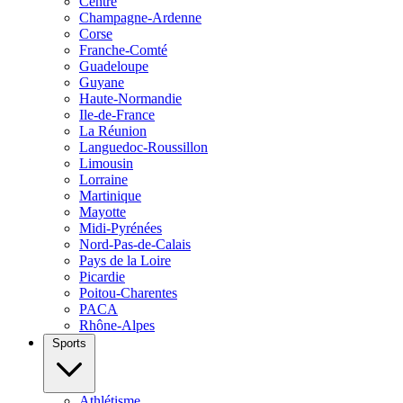
Centre
Champagne-Ardenne
Corse
Franche-Comté
Guadeloupe
Guyane
Haute-Normandie
Ile-de-France
La Réunion
Languedoc-Roussillon
Limousin
Lorraine
Martinique
Mayotte
Midi-Pyrénées
Nord-Pas-de-Calais
Pays de la Loire
Picardie
Poitou-Charentes
PACA
Rhône-Alpes
Sports
Athlétisme