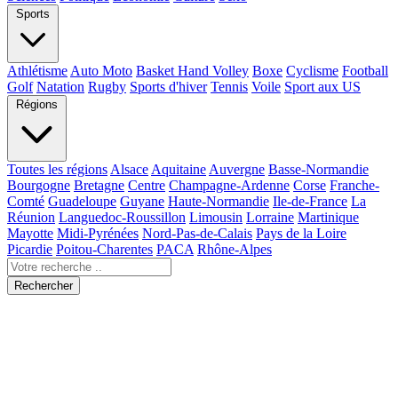
Sports
Athlétisme
Auto Moto
Basket Hand Volley
Boxe
Cyclisme
Football
Golf
Natation
Rugby
Sports d'hiver
Tennis
Voile
Sport aux US
Régions
Toutes les régions
Alsace
Aquitaine
Auvergne
Basse-Normandie
Bourgogne
Bretagne
Centre
Champagne-Ardenne
Corse
Franche-
Comté
Guadeloupe
Guyane
Haute-Normandie
Ile-de-France
La
Réunion
Languedoc-Roussillon
Limousin
Lorraine
Martinique
Mayotte
Midi-Pyrénées
Nord-Pas-de-Calais
Pays de la Loire
Picardie
Poitou-Charentes
PACA
Rhône-Alpes
Rechercher