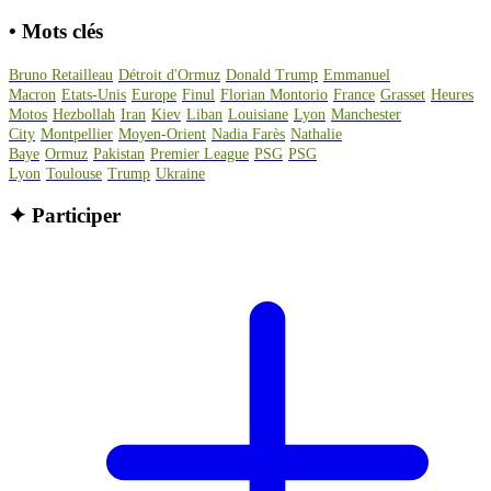
•
Mots clés
Bruno Retailleau
Détroit d'Ormuz
Donald Trump
Emmanuel
Macron
Etats-Unis
Europe
Finul
Florian Montorio
France
Grasset
Heures
Motos
Hezbollah
Iran
Kiev
Liban
Louisiane
Lyon
Manchester
City
Montpellier
Moyen-Orient
Nadia Farès
Nathalie
Baye
Ormuz
Pakistan
Premier League
PSG
PSG
Lyon
Toulouse
Trump
Ukraine
✦
Participer