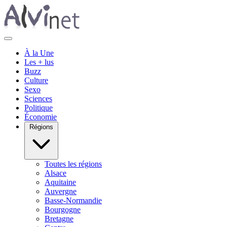
À la Une
Les + lus
Buzz
Culture
Sexo
Sciences
Politique
Économie
Régions
Toutes les régions
Alsace
Aquitaine
Auvergne
Basse-Normandie
Bourgogne
Bretagne