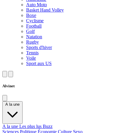
Auto Moto
Basket Hand Volley
Boxe
Cyclisme
Football
Golf
Natation
Rugby
Sports d'hiver
Tennis
Voile
Sport aux US
Alvinet
A la une
A la une
Les plus lus
Buzz
Sciences
Politique
Économie
Culture
Sexo