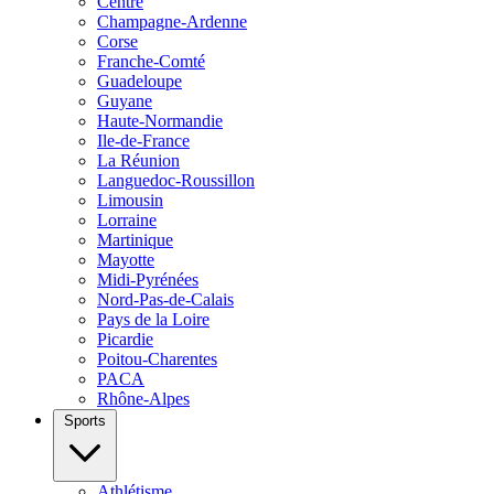
Centre
Champagne-Ardenne
Corse
Franche-Comté
Guadeloupe
Guyane
Haute-Normandie
Ile-de-France
La Réunion
Languedoc-Roussillon
Limousin
Lorraine
Martinique
Mayotte
Midi-Pyrénées
Nord-Pas-de-Calais
Pays de la Loire
Picardie
Poitou-Charentes
PACA
Rhône-Alpes
Sports
Athlétisme