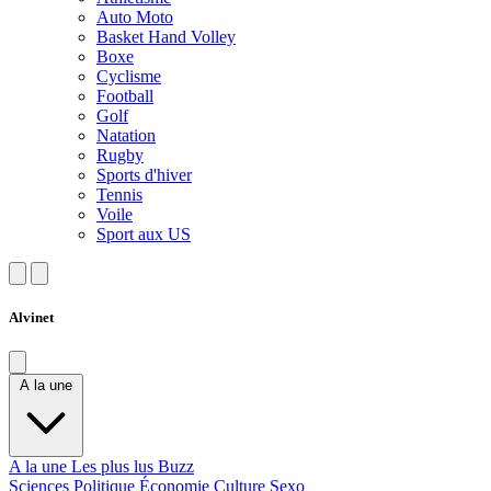
Auto Moto
Basket Hand Volley
Boxe
Cyclisme
Football
Golf
Natation
Rugby
Sports d'hiver
Tennis
Voile
Sport aux US
Alvinet
A la une
A la une
Les plus lus
Buzz
Sciences
Politique
Économie
Culture
Sexo