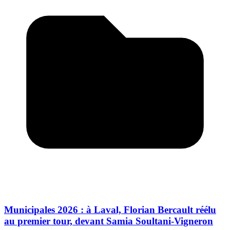
Municipales 2026 : à Laval, Florian Bercault réélu
au premier tour, devant Samia Soultani-Vigneron