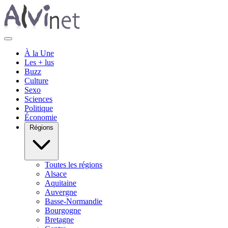
À la Une
Les + lus
Buzz
Culture
Sexo
Sciences
Politique
Économie
Régions
Toutes les régions
Alsace
Aquitaine
Auvergne
Basse-Normandie
Bourgogne
Bretagne