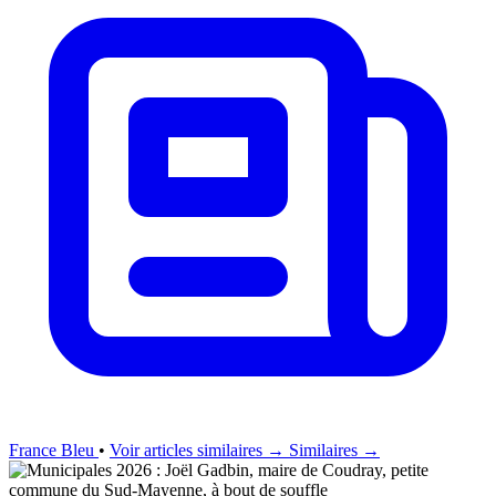
France Bleu
•
Voir articles similaires →
Similaires →