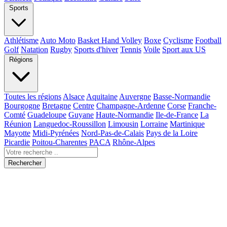
Sports
Athlétisme
Auto Moto
Basket Hand Volley
Boxe
Cyclisme
Football
Golf
Natation
Rugby
Sports d'hiver
Tennis
Voile
Sport aux US
Régions
Toutes les régions
Alsace
Aquitaine
Auvergne
Basse-Normandie
Bourgogne
Bretagne
Centre
Champagne-Ardenne
Corse
Franche-
Comté
Guadeloupe
Guyane
Haute-Normandie
Ile-de-France
La
Réunion
Languedoc-Roussillon
Limousin
Lorraine
Martinique
Mayotte
Midi-Pyrénées
Nord-Pas-de-Calais
Pays de la Loire
Picardie
Poitou-Charentes
PACA
Rhône-Alpes
Rechercher