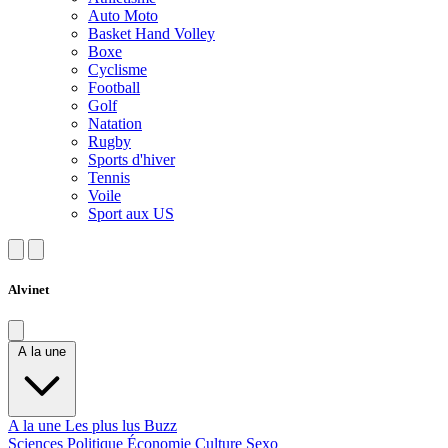
Auto Moto
Basket Hand Volley
Boxe
Cyclisme
Football
Golf
Natation
Rugby
Sports d'hiver
Tennis
Voile
Sport aux US
Alvinet
A la une
A la une
Les plus lus
Buzz
Sciences
Politique
Économie
Culture
Sexo