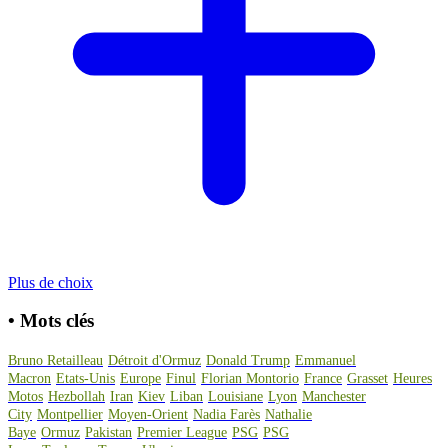
Plus de choix
•
Mots clés
Bruno Retailleau
Détroit d'Ormuz
Donald Trump
Emmanuel
Macron
Etats-Unis
Europe
Finul
Florian Montorio
France
Grasset
Heures
Motos
Hezbollah
Iran
Kiev
Liban
Louisiane
Lyon
Manchester
City
Montpellier
Moyen-Orient
Nadia Farès
Nathalie
Baye
Ormuz
Pakistan
Premier League
PSG
PSG