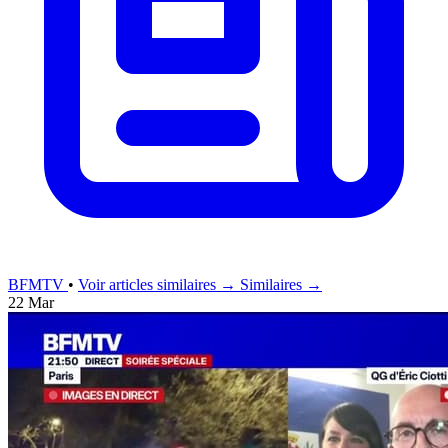
BFMTV
•
Voir articles similaires →
Similaires →
22 Mar