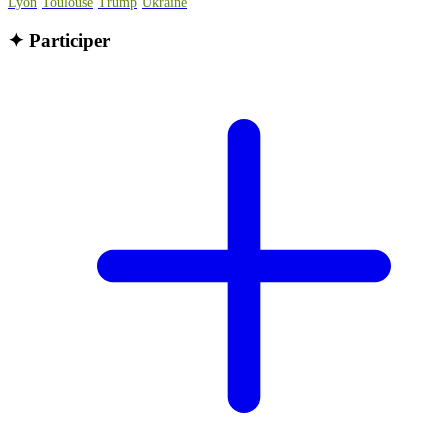
Lyon
Toulouse
Trump
Ukraine
✦
Participer