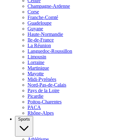
Centre
Champagne-Ardenne
Corse
Franche-Comté
Guadeloupe
Guyane
Haute-Normandie
Ile-de-France
La Réunion
Languedoc-Roussillon
Limousin
Lorraine
Martinique
Mayotte
Midi-Pyrénées
Nord-Pas-de-Calais
Pays de la Loire
Picardie
Poitou-Charentes
PACA
Rhône-Alpes
Sports
Athlétisme