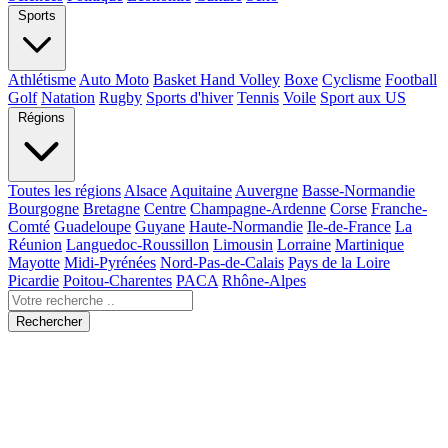
Sports
Athlétisme
Auto Moto
Basket Hand Volley
Boxe
Cyclisme
Football
Golf
Natation
Rugby
Sports d'hiver
Tennis
Voile
Sport aux US
Régions
Toutes les régions
Alsace
Aquitaine
Auvergne
Basse-Normandie
Bourgogne
Bretagne
Centre
Champagne-Ardenne
Corse
Franche-
Comté
Guadeloupe
Guyane
Haute-Normandie
Ile-de-France
La
Réunion
Languedoc-Roussillon
Limousin
Lorraine
Martinique
Mayotte
Midi-Pyrénées
Nord-Pas-de-Calais
Pays de la Loire
Picardie
Poitou-Charentes
PACA
Rhône-Alpes
Rechercher