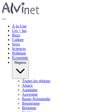
À la Une
Les + lus
Buzz
Culture
Sexo
Sciences
Politique
Économie
Régions
Toutes les régions
Alsace
Aquitaine
Auvergne
Basse-Normandie
Bourgogne
Bretagne