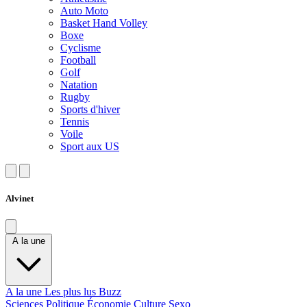
Auto Moto
Basket Hand Volley
Boxe
Cyclisme
Football
Golf
Natation
Rugby
Sports d'hiver
Tennis
Voile
Sport aux US
Alvinet
A la une
A la une
Les plus lus
Buzz
Sciences
Politique
Économie
Culture
Sexo