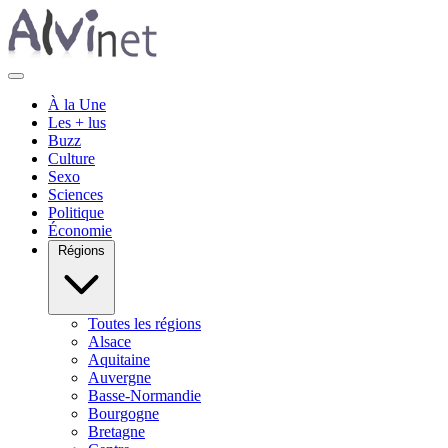
À la Une
Les + lus
Buzz
Culture
Sexo
Sciences
Politique
Économie
Régions
Toutes les régions
Alsace
Aquitaine
Auvergne
Basse-Normandie
Bourgogne
Bretagne