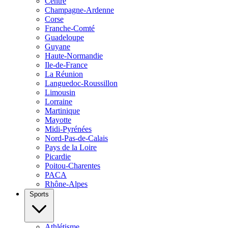
Centre
Champagne-Ardenne
Corse
Franche-Comté
Guadeloupe
Guyane
Haute-Normandie
Ile-de-France
La Réunion
Languedoc-Roussillon
Limousin
Lorraine
Martinique
Mayotte
Midi-Pyrénées
Nord-Pas-de-Calais
Pays de la Loire
Picardie
Poitou-Charentes
PACA
Rhône-Alpes
Sports
Athlétisme