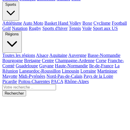
Sports
Athlétisme
Auto Moto
Basket Hand Volley
Boxe
Cyclisme
Football
Golf
Natation
Rugby
Sports d'hiver
Tennis
Voile
Sport aux US
Régions
Toutes les régions
Alsace
Aquitaine
Auvergne
Basse-Normandie
Bourgogne
Bretagne
Centre
Champagne-Ardenne
Corse
Franche-
Comté
Guadeloupe
Guyane
Haute-Normandie
Ile-de-France
La
Réunion
Languedoc-Roussillon
Limousin
Lorraine
Martinique
Mayotte
Midi-Pyrénées
Nord-Pas-de-Calais
Pays de la Loire
Picardie
Poitou-Charentes
PACA
Rhône-Alpes
Rechercher