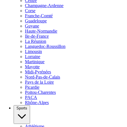
Centre
Champagne-Ardenne
Corse
Franche-Comté
Guadeloupe
Guyane
Haute-Normandie
Ile-de-France
La Réunion
Languedoc-Roussillon
Limousin
Lorraine
Martinique
Mayotte
Midi-Pyrénées
Nord-Pas-de-Calais
Pays de la Loire
Picardie
Poitou-Charentes
PACA
Rhône-Alpes
Sports
Athlétisme