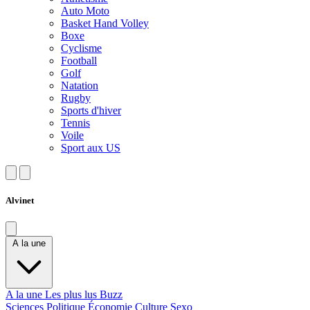
Auto Moto
Basket Hand Volley
Boxe
Cyclisme
Football
Golf
Natation
Rugby
Sports d'hiver
Tennis
Voile
Sport aux US
Alvinet
A la une
A la une
Les plus lus
Buzz
Sciences
Politique
Économie
Culture
Sexo