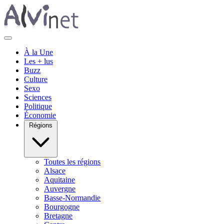
À la Une
Les + lus
Buzz
Culture
Sexo
Sciences
Politique
Économie
Régions
Toutes les régions
Alsace
Aquitaine
Auvergne
Basse-Normandie
Bourgogne
Bretagne