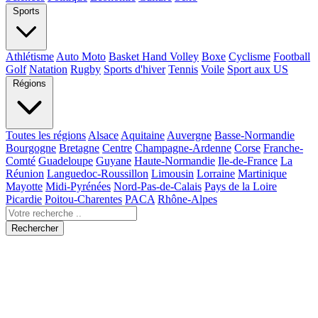
Sports
Athlétisme
Auto Moto
Basket Hand Volley
Boxe
Cyclisme
Football
Golf
Natation
Rugby
Sports d'hiver
Tennis
Voile
Sport aux US
Régions
Toutes les régions
Alsace
Aquitaine
Auvergne
Basse-Normandie
Bourgogne
Bretagne
Centre
Champagne-Ardenne
Corse
Franche-
Comté
Guadeloupe
Guyane
Haute-Normandie
Ile-de-France
La
Réunion
Languedoc-Roussillon
Limousin
Lorraine
Martinique
Mayotte
Midi-Pyrénées
Nord-Pas-de-Calais
Pays de la Loire
Picardie
Poitou-Charentes
PACA
Rhône-Alpes
Rechercher