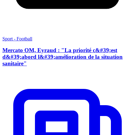
Sport - Football
Mercato OM, Eyraud : "La priorité c&#39;est
d&#39;abord l&#39;amélioration de la situation
sanitaire"