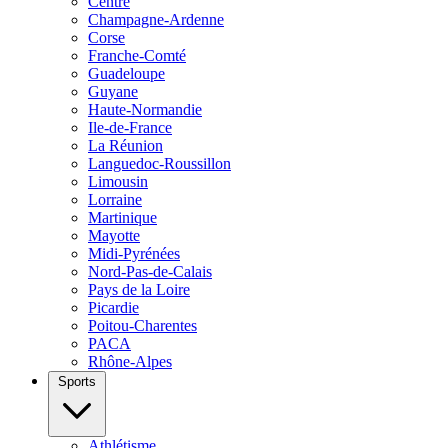
Centre
Champagne-Ardenne
Corse
Franche-Comté
Guadeloupe
Guyane
Haute-Normandie
Ile-de-France
La Réunion
Languedoc-Roussillon
Limousin
Lorraine
Martinique
Mayotte
Midi-Pyrénées
Nord-Pas-de-Calais
Pays de la Loire
Picardie
Poitou-Charentes
PACA
Rhône-Alpes
Sports
Athlétisme