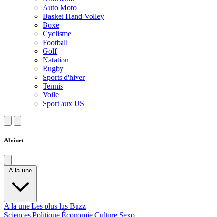
Auto Moto
Basket Hand Volley
Boxe
Cyclisme
Football
Golf
Natation
Rugby
Sports d'hiver
Tennis
Voile
Sport aux US
Alvinet
A la une
A la une
Les plus lus
Buzz
Sciences
Politique
Économie
Culture
Sexo