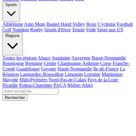
Sports
Athlétisme
Auto Moto
Basket Hand Volley
Boxe
Cyclisme
Football
Golf
Natation
Rugby
Sports d'hiver
Tennis
Voile
Sport aux US
Régions
Toutes les régions
Alsace
Aquitaine
Auvergne
Basse-Normandie
Bourgogne
Bretagne
Centre
Champagne-Ardenne
Corse
Franche-
Comté
Guadeloupe
Guyane
Haute-Normandie
Ile-de-France
La
Réunion
Languedoc-Roussillon
Limousin
Lorraine
Martinique
Mayotte
Midi-Pyrénées
Nord-Pas-de-Calais
Pays de la Loire
Picardie
Poitou-Charentes
PACA
Rhône-Alpes
Rechercher