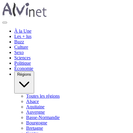
À la Une
Les + lus
Buzz
Culture
Sexo
Sciences
Politique
Économie
Régions
Toutes les régions
Alsace
Aquitaine
Auvergne
Basse-Normandie
Bourgogne
Bretagne