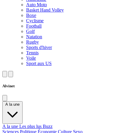
Auto Moto
Basket Hand Volley
Boxe
Cyclisme
Football
Golf
Natation
Rugby
Sports d'hiver
Tennis
Voile
Sport aux US
Alvinet
A la une
A la une
Les plus lus
Buzz
Sciences
Politique
Économie
Culture
Sexo