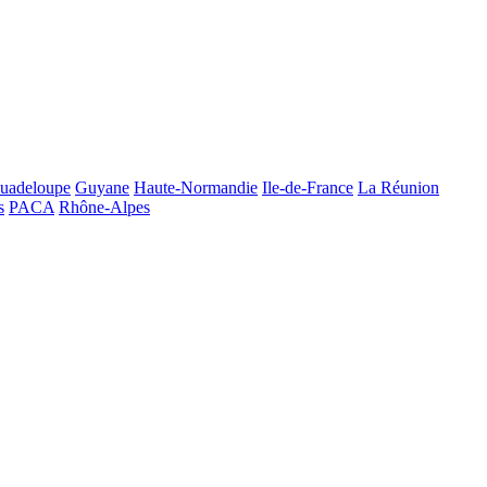
uadeloupe
Guyane
Haute-Normandie
Ile-de-France
La Réunion
s
PACA
Rhône-Alpes