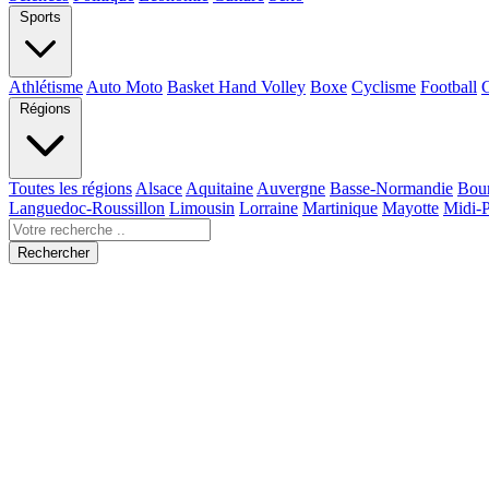
Sports
Athlétisme
Auto Moto
Basket Hand Volley
Boxe
Cyclisme
Football
Régions
Toutes les régions
Alsace
Aquitaine
Auvergne
Basse-Normandie
Bou
Languedoc-Roussillon
Limousin
Lorraine
Martinique
Mayotte
Midi-
Rechercher