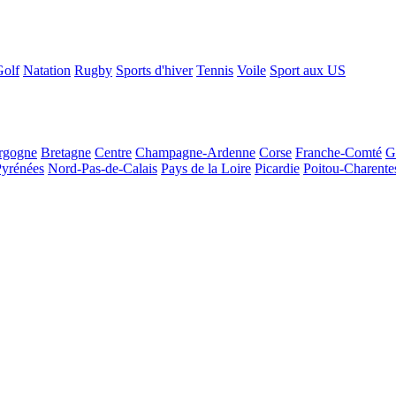
Golf
Natation
Rugby
Sports d'hiver
Tennis
Voile
Sport aux US
rgogne
Bretagne
Centre
Champagne-Ardenne
Corse
Franche-Comté
G
Pyrénées
Nord-Pas-de-Calais
Pays de la Loire
Picardie
Poitou-Charente