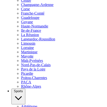
Centre
Champagne-Ardenne
Corse
Franche-Comté
Guadeloupe
Guyane
Haute-Normandie
Ile-de-France
La Réunion
Languedoc-Roussillon
Limousin
Lorraine
Martinique
Mayotte
Midi-Pyrénées
Nord-Pas-de-Calais
Pays de la Loire
Picardie
Poitou-Charentes
PACA
Rhône-Alpes
Sports
Athlétisme