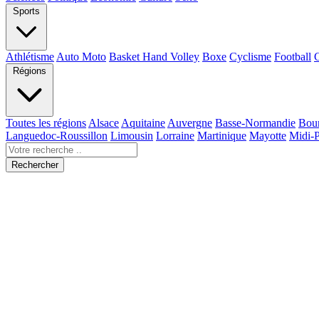
Sports
Athlétisme
Auto Moto
Basket Hand Volley
Boxe
Cyclisme
Football
Régions
Toutes les régions
Alsace
Aquitaine
Auvergne
Basse-Normandie
Bou
Languedoc-Roussillon
Limousin
Lorraine
Martinique
Mayotte
Midi-
Rechercher