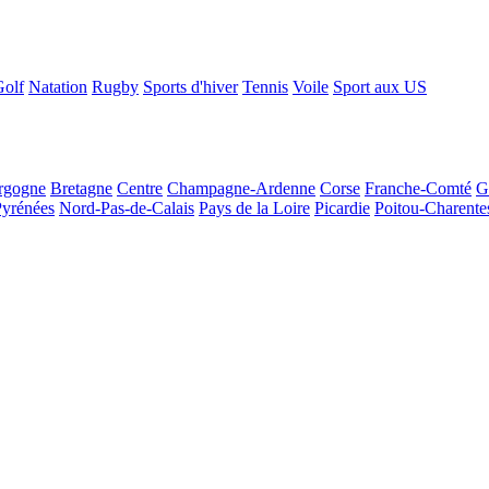
Golf
Natation
Rugby
Sports d'hiver
Tennis
Voile
Sport aux US
rgogne
Bretagne
Centre
Champagne-Ardenne
Corse
Franche-Comté
G
Pyrénées
Nord-Pas-de-Calais
Pays de la Loire
Picardie
Poitou-Charente