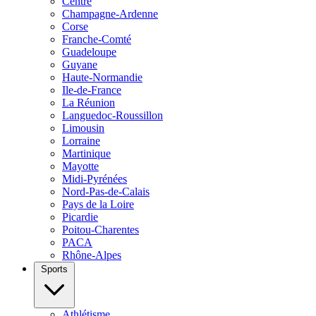
Centre
Champagne-Ardenne
Corse
Franche-Comté
Guadeloupe
Guyane
Haute-Normandie
Ile-de-France
La Réunion
Languedoc-Roussillon
Limousin
Lorraine
Martinique
Mayotte
Midi-Pyrénées
Nord-Pas-de-Calais
Pays de la Loire
Picardie
Poitou-Charentes
PACA
Rhône-Alpes
Sports
Athlétisme