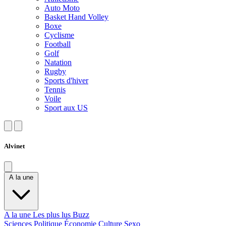
Auto Moto
Basket Hand Volley
Boxe
Cyclisme
Football
Golf
Natation
Rugby
Sports d'hiver
Tennis
Voile
Sport aux US
Alvinet
A la une
A la une
Les plus lus
Buzz
Sciences
Politique
Économie
Culture
Sexo