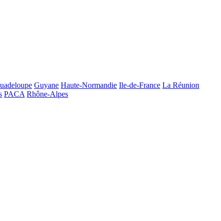
uadeloupe
Guyane
Haute-Normandie
Ile-de-France
La Réunion
s
PACA
Rhône-Alpes