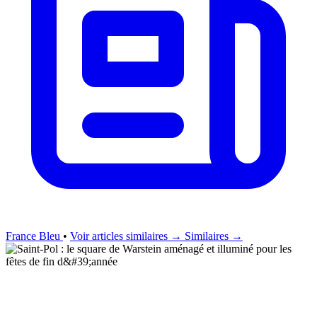
France Bleu
•
Voir articles similaires →
Similaires →