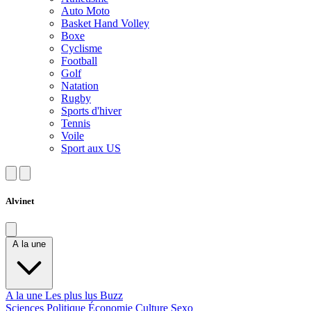
Auto Moto
Basket Hand Volley
Boxe
Cyclisme
Football
Golf
Natation
Rugby
Sports d'hiver
Tennis
Voile
Sport aux US
Alvinet
A la une
A la une
Les plus lus
Buzz
Sciences
Politique
Économie
Culture
Sexo