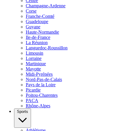
Centre
Champagne-Ardenne
Corse
Franche-Comté
Guadeloupe
Guyane
Haute-Normandie
Ile-de-France
La Réunion
Languedoc-Roussillon
Limousin
Lorraine
Martinique
Mayotte
Midi-Pyrénées
Nord-Pas-de-Calais
Pays de la Loire
Picardie
Poitou-Charentes
PACA
Rhône-Alpes
Sports
Athlétisme