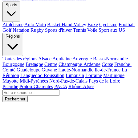
Sports
Athlétisme
Auto Moto
Basket Hand Volley
Boxe
Cyclisme
Football
Golf
Natation
Rugby
Sports d'hiver
Tennis
Voile
Sport aux US
Régions
Toutes les régions
Alsace
Aquitaine
Auvergne
Basse-Normandie
Bourgogne
Bretagne
Centre
Champagne-Ardenne
Corse
Franche-
Comté
Guadeloupe
Guyane
Haute-Normandie
Ile-de-France
La
Réunion
Languedoc-Roussillon
Limousin
Lorraine
Martinique
Mayotte
Midi-Pyrénées
Nord-Pas-de-Calais
Pays de la Loire
Picardie
Poitou-Charentes
PACA
Rhône-Alpes
Rechercher