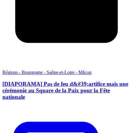
Régions - Bourgogne - Saône-et-Loire - Mâcon
[DIAPORAMA] Pas de feu d&#39;artifice mais une
cérémonie au Square de la Paix pour la Fête
nationale