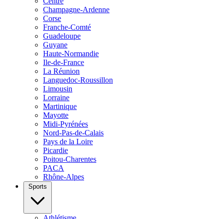
Centre
Champagne-Ardenne
Corse
Franche-Comté
Guadeloupe
Guyane
Haute-Normandie
Ile-de-France
La Réunion
Languedoc-Roussillon
Limousin
Lorraine
Martinique
Mayotte
Midi-Pyrénées
Nord-Pas-de-Calais
Pays de la Loire
Picardie
Poitou-Charentes
PACA
Rhône-Alpes
Sports
Athlétisme