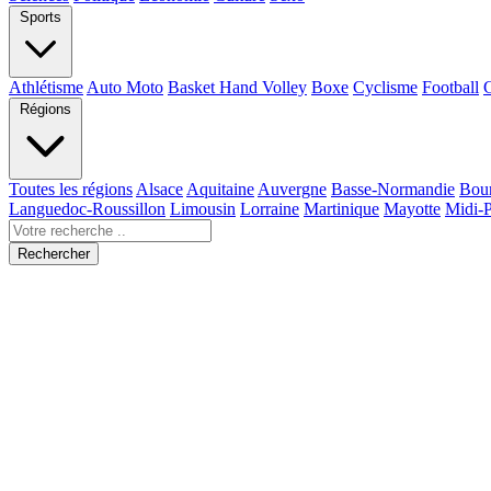
Sports
Athlétisme
Auto Moto
Basket Hand Volley
Boxe
Cyclisme
Football
Régions
Toutes les régions
Alsace
Aquitaine
Auvergne
Basse-Normandie
Bou
Languedoc-Roussillon
Limousin
Lorraine
Martinique
Mayotte
Midi-
Rechercher