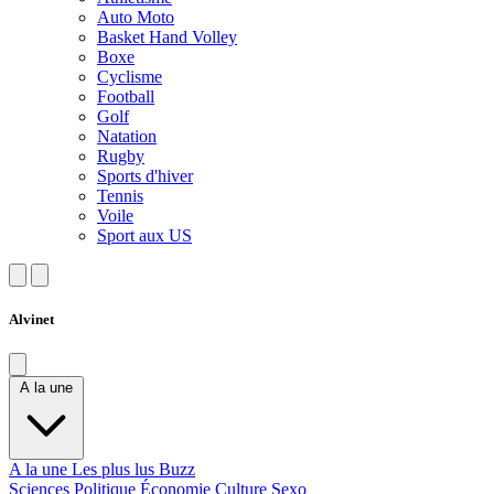
Auto Moto
Basket Hand Volley
Boxe
Cyclisme
Football
Golf
Natation
Rugby
Sports d'hiver
Tennis
Voile
Sport aux US
Alvinet
A la une
A la une
Les plus lus
Buzz
Sciences
Politique
Économie
Culture
Sexo