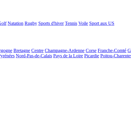
Golf
Natation
Rugby
Sports d'hiver
Tennis
Voile
Sport aux US
rgogne
Bretagne
Centre
Champagne-Ardenne
Corse
Franche-Comté
G
Pyrénées
Nord-Pas-de-Calais
Pays de la Loire
Picardie
Poitou-Charente