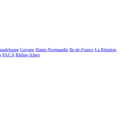
uadeloupe
Guyane
Haute-Normandie
Ile-de-France
La Réunion
s
PACA
Rhône-Alpes