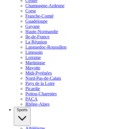
Centre
Champagne-Ardenne
Corse
Franche-Comté
Guadeloupe
Guyane
Haute-Normandie
Ile-de-France
La Réunion
Languedoc-Roussillon
Limousin
Lorraine
Martinique
Mayotte
Midi-Pyrénées
Nord-Pas-de-Calais
Pays de la Loire
Picardie
Poitou-Charentes
PACA
Rhône-Alpes
Sports
Athlétisme