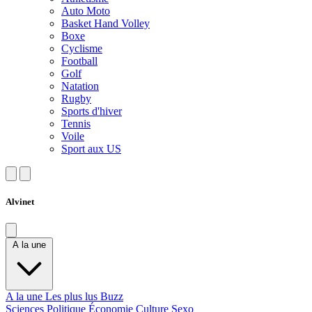
Auto Moto
Basket Hand Volley
Boxe
Cyclisme
Football
Golf
Natation
Rugby
Sports d'hiver
Tennis
Voile
Sport aux US
Alvinet
A la une
A la une
Les plus lus
Buzz
Sciences
Politique
Économie
Culture
Sexo