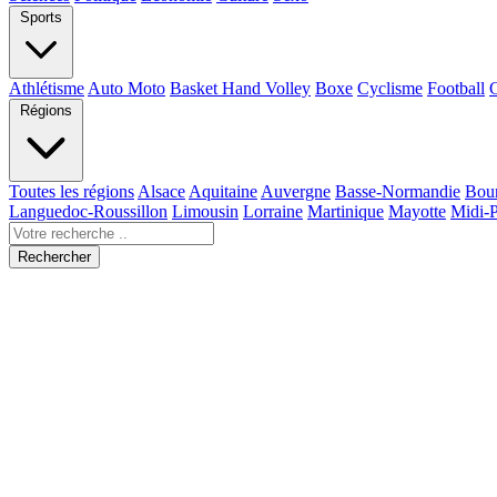
Sports
Athlétisme
Auto Moto
Basket Hand Volley
Boxe
Cyclisme
Football
Régions
Toutes les régions
Alsace
Aquitaine
Auvergne
Basse-Normandie
Bou
Languedoc-Roussillon
Limousin
Lorraine
Martinique
Mayotte
Midi-
Rechercher