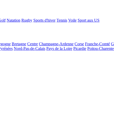
Golf
Natation
Rugby
Sports d'hiver
Tennis
Voile
Sport aux US
rgogne
Bretagne
Centre
Champagne-Ardenne
Corse
Franche-Comté
G
Pyrénées
Nord-Pas-de-Calais
Pays de la Loire
Picardie
Poitou-Charente