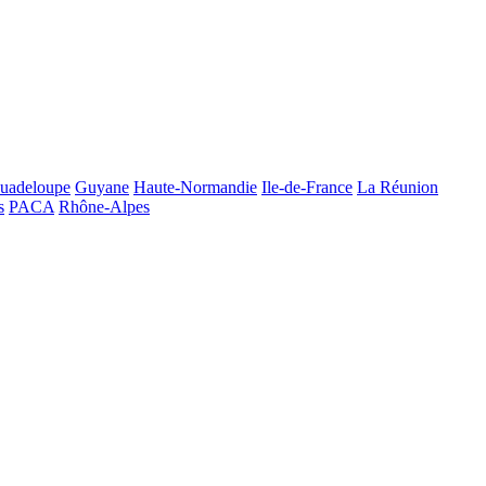
uadeloupe
Guyane
Haute-Normandie
Ile-de-France
La Réunion
s
PACA
Rhône-Alpes