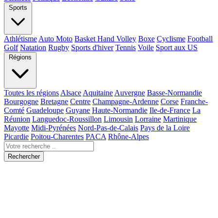
Sports
Athlétisme
Auto Moto
Basket Hand Volley
Boxe
Cyclisme
Football
Golf
Natation
Rugby
Sports d'hiver
Tennis
Voile
Sport aux US
Régions
Toutes les régions
Alsace
Aquitaine
Auvergne
Basse-Normandie
Bourgogne
Bretagne
Centre
Champagne-Ardenne
Corse
Franche-
Comté
Guadeloupe
Guyane
Haute-Normandie
Ile-de-France
La
Réunion
Languedoc-Roussillon
Limousin
Lorraine
Martinique
Mayotte
Midi-Pyrénées
Nord-Pas-de-Calais
Pays de la Loire
Picardie
Poitou-Charentes
PACA
Rhône-Alpes
Rechercher