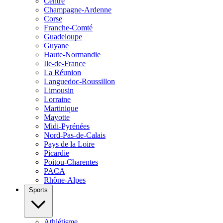
Centre
Champagne-Ardenne
Corse
Franche-Comté
Guadeloupe
Guyane
Haute-Normandie
Ile-de-France
La Réunion
Languedoc-Roussillon
Limousin
Lorraine
Martinique
Mayotte
Midi-Pyrénées
Nord-Pas-de-Calais
Pays de la Loire
Picardie
Poitou-Charentes
PACA
Rhône-Alpes
Sports
Athlétisme