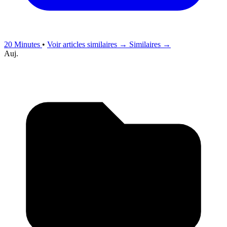
20 Minutes
•
Voir articles similaires →
Similaires →
Auj.