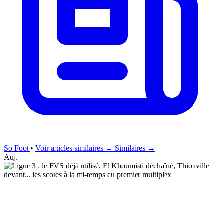
So Foot
•
Voir articles similaires →
Similaires →
Auj.