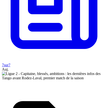
7sur7
Auj.