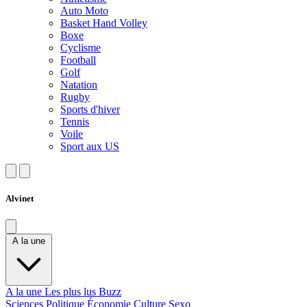
Auto Moto
Basket Hand Volley
Boxe
Cyclisme
Football
Golf
Natation
Rugby
Sports d'hiver
Tennis
Voile
Sport aux US
Alvinet
A la une
A la une
Les plus lus
Buzz
Sciences
Politique
Économie
Culture
Sexo