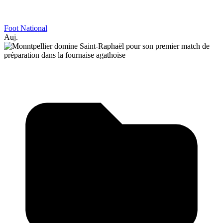
Foot National
Auj.