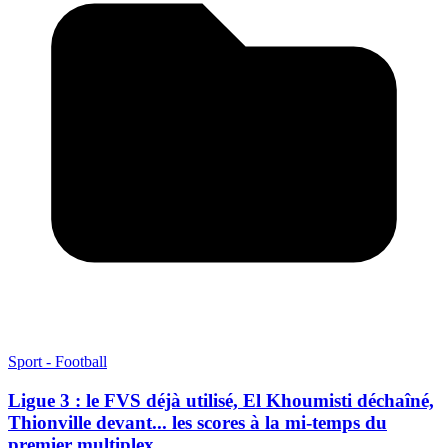
Sport - Football
Ligue 3 : le FVS déjà utilisé, El Khoumisti déchaîné,
Thionville devant... les scores à la mi-temps du
premier multiplex