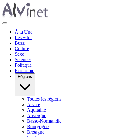
À la Une
Les + lus
Buzz
Culture
Sexo
Sciences
Politique
Économie
Régions
Toutes les régions
Alsace
Aquitaine
Auvergne
Basse-Normandie
Bourgogne
Bretagne