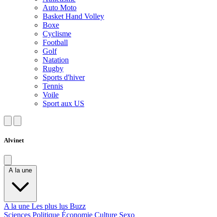
Auto Moto
Basket Hand Volley
Boxe
Cyclisme
Football
Golf
Natation
Rugby
Sports d'hiver
Tennis
Voile
Sport aux US
Alvinet
A la une
A la une
Les plus lus
Buzz
Sciences
Politique
Économie
Culture
Sexo