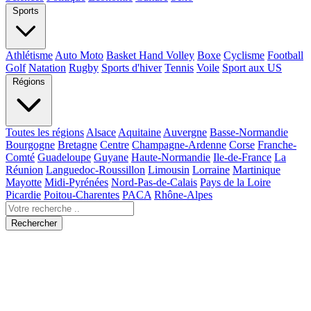
Sports
Athlétisme
Auto Moto
Basket Hand Volley
Boxe
Cyclisme
Football
Golf
Natation
Rugby
Sports d'hiver
Tennis
Voile
Sport aux US
Régions
Toutes les régions
Alsace
Aquitaine
Auvergne
Basse-Normandie
Bourgogne
Bretagne
Centre
Champagne-Ardenne
Corse
Franche-
Comté
Guadeloupe
Guyane
Haute-Normandie
Ile-de-France
La
Réunion
Languedoc-Roussillon
Limousin
Lorraine
Martinique
Mayotte
Midi-Pyrénées
Nord-Pas-de-Calais
Pays de la Loire
Picardie
Poitou-Charentes
PACA
Rhône-Alpes
Rechercher