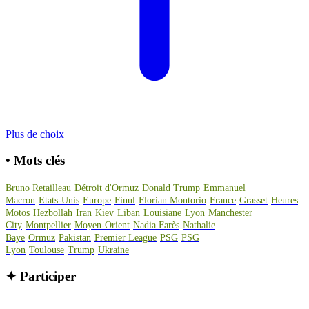
Plus de choix
•
Mots clés
Bruno Retailleau
Détroit d'Ormuz
Donald Trump
Emmanuel
Macron
Etats-Unis
Europe
Finul
Florian Montorio
France
Grasset
Heures
Motos
Hezbollah
Iran
Kiev
Liban
Louisiane
Lyon
Manchester
City
Montpellier
Moyen-Orient
Nadia Farès
Nathalie
Baye
Ormuz
Pakistan
Premier League
PSG
PSG
Lyon
Toulouse
Trump
Ukraine
✦
Participer