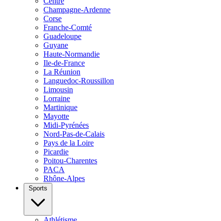
Centre
Champagne-Ardenne
Corse
Franche-Comté
Guadeloupe
Guyane
Haute-Normandie
Ile-de-France
La Réunion
Languedoc-Roussillon
Limousin
Lorraine
Martinique
Mayotte
Midi-Pyrénées
Nord-Pas-de-Calais
Pays de la Loire
Picardie
Poitou-Charentes
PACA
Rhône-Alpes
Sports
Athlétisme