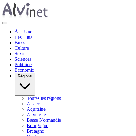
À la Une
Les + lus
Buzz
Culture
Sexo
Sciences
Politique
Économie
Régions
Toutes les régions
Alsace
Aquitaine
Auvergne
Basse-Normandie
Bourgogne
Bretagne