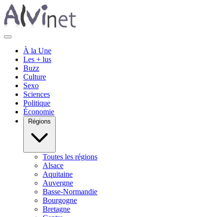
À la Une
Les + lus
Buzz
Culture
Sexo
Sciences
Politique
Économie
Régions
Toutes les régions
Alsace
Aquitaine
Auvergne
Basse-Normandie
Bourgogne
Bretagne