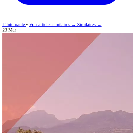
L'Internaute
•
Voir articles similaires →
Similaires →
23 Mar