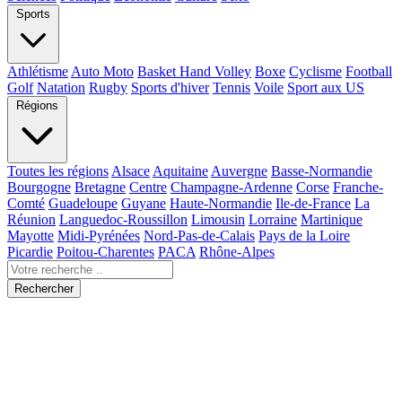
Sports
Athlétisme
Auto Moto
Basket Hand Volley
Boxe
Cyclisme
Football
Golf
Natation
Rugby
Sports d'hiver
Tennis
Voile
Sport aux US
Régions
Toutes les régions
Alsace
Aquitaine
Auvergne
Basse-Normandie
Bourgogne
Bretagne
Centre
Champagne-Ardenne
Corse
Franche-
Comté
Guadeloupe
Guyane
Haute-Normandie
Ile-de-France
La
Réunion
Languedoc-Roussillon
Limousin
Lorraine
Martinique
Mayotte
Midi-Pyrénées
Nord-Pas-de-Calais
Pays de la Loire
Picardie
Poitou-Charentes
PACA
Rhône-Alpes
Rechercher