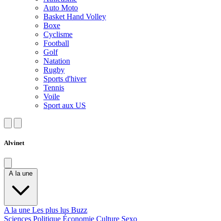
Auto Moto
Basket Hand Volley
Boxe
Cyclisme
Football
Golf
Natation
Rugby
Sports d'hiver
Tennis
Voile
Sport aux US
Alvinet
A la une
A la une
Les plus lus
Buzz
Sciences
Politique
Économie
Culture
Sexo