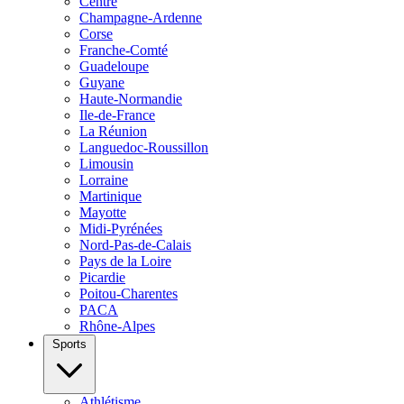
Centre
Champagne-Ardenne
Corse
Franche-Comté
Guadeloupe
Guyane
Haute-Normandie
Ile-de-France
La Réunion
Languedoc-Roussillon
Limousin
Lorraine
Martinique
Mayotte
Midi-Pyrénées
Nord-Pas-de-Calais
Pays de la Loire
Picardie
Poitou-Charentes
PACA
Rhône-Alpes
Sports
Athlétisme