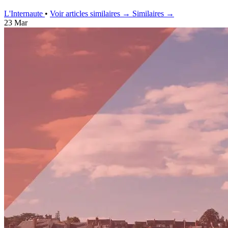
L'Internaute
•
Voir articles similaires →
Similaires →
23 Mar