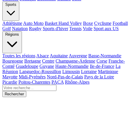
Sports
Athlétisme
Auto Moto
Basket Hand Volley
Boxe
Cyclisme
Football
Golf
Natation
Rugby
Sports d'hiver
Tennis
Voile
Sport aux US
Régions
Toutes les régions
Alsace
Aquitaine
Auvergne
Basse-Normandie
Bourgogne
Bretagne
Centre
Champagne-Ardenne
Corse
Franche-
Comté
Guadeloupe
Guyane
Haute-Normandie
Ile-de-France
La
Réunion
Languedoc-Roussillon
Limousin
Lorraine
Martinique
Mayotte
Midi-Pyrénées
Nord-Pas-de-Calais
Pays de la Loire
Picardie
Poitou-Charentes
PACA
Rhône-Alpes
Rechercher