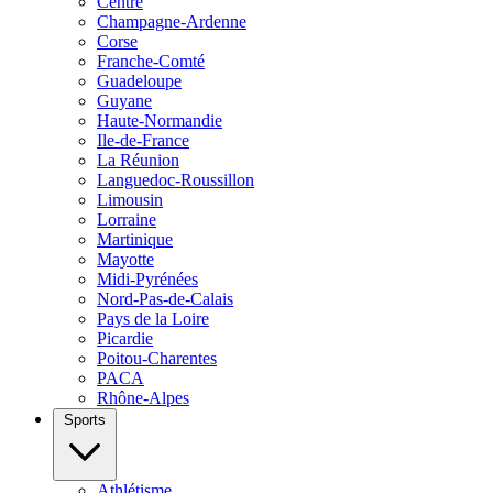
Centre
Champagne-Ardenne
Corse
Franche-Comté
Guadeloupe
Guyane
Haute-Normandie
Ile-de-France
La Réunion
Languedoc-Roussillon
Limousin
Lorraine
Martinique
Mayotte
Midi-Pyrénées
Nord-Pas-de-Calais
Pays de la Loire
Picardie
Poitou-Charentes
PACA
Rhône-Alpes
Sports
Athlétisme