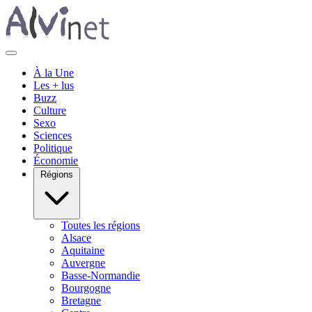
À la Une
Les + lus
Buzz
Culture
Sexo
Sciences
Politique
Économie
Régions
Toutes les régions
Alsace
Aquitaine
Auvergne
Basse-Normandie
Bourgogne
Bretagne