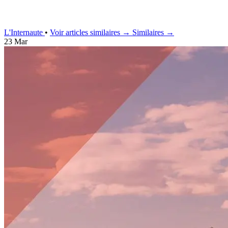
L'Internaute
•
Voir articles similaires →
Similaires →
23 Mar