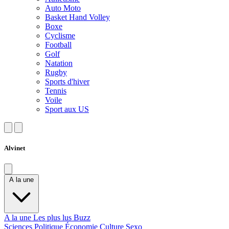
Auto Moto
Basket Hand Volley
Boxe
Cyclisme
Football
Golf
Natation
Rugby
Sports d'hiver
Tennis
Voile
Sport aux US
Alvinet
A la une
A la une
Les plus lus
Buzz
Sciences
Politique
Économie
Culture
Sexo