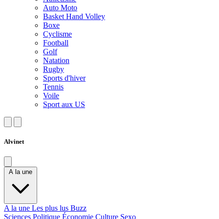
Auto Moto
Basket Hand Volley
Boxe
Cyclisme
Football
Golf
Natation
Rugby
Sports d'hiver
Tennis
Voile
Sport aux US
Alvinet
A la une
A la une
Les plus lus
Buzz
Sciences
Politique
Économie
Culture
Sexo