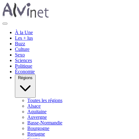
À la Une
Les + lus
Buzz
Culture
Sexo
Sciences
Politique
Économie
Régions
Toutes les régions
Alsace
Aquitaine
Auvergne
Basse-Normandie
Bourgogne
Bretagne