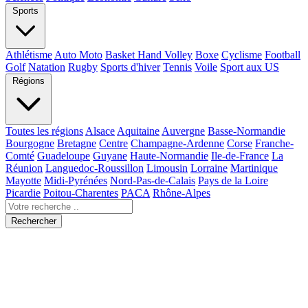
Sports
Athlétisme
Auto Moto
Basket Hand Volley
Boxe
Cyclisme
Football
Golf
Natation
Rugby
Sports d'hiver
Tennis
Voile
Sport aux US
Régions
Toutes les régions
Alsace
Aquitaine
Auvergne
Basse-Normandie
Bourgogne
Bretagne
Centre
Champagne-Ardenne
Corse
Franche-
Comté
Guadeloupe
Guyane
Haute-Normandie
Ile-de-France
La
Réunion
Languedoc-Roussillon
Limousin
Lorraine
Martinique
Mayotte
Midi-Pyrénées
Nord-Pas-de-Calais
Pays de la Loire
Picardie
Poitou-Charentes
PACA
Rhône-Alpes
Rechercher