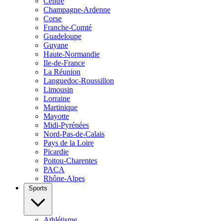
Centre
Champagne-Ardenne
Corse
Franche-Comté
Guadeloupe
Guyane
Haute-Normandie
Ile-de-France
La Réunion
Languedoc-Roussillon
Limousin
Lorraine
Martinique
Mayotte
Midi-Pyrénées
Nord-Pas-de-Calais
Pays de la Loire
Picardie
Poitou-Charentes
PACA
Rhône-Alpes
Sports
Athlétisme