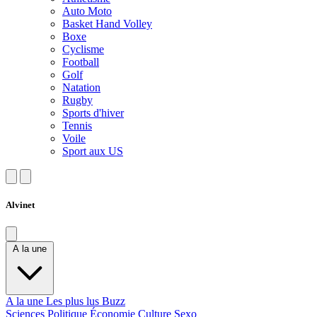
Auto Moto
Basket Hand Volley
Boxe
Cyclisme
Football
Golf
Natation
Rugby
Sports d'hiver
Tennis
Voile
Sport aux US
Alvinet
A la une
A la une
Les plus lus
Buzz
Sciences
Politique
Économie
Culture
Sexo