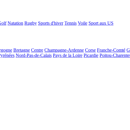
Golf
Natation
Rugby
Sports d'hiver
Tennis
Voile
Sport aux US
rgogne
Bretagne
Centre
Champagne-Ardenne
Corse
Franche-Comté
G
Pyrénées
Nord-Pas-de-Calais
Pays de la Loire
Picardie
Poitou-Charente