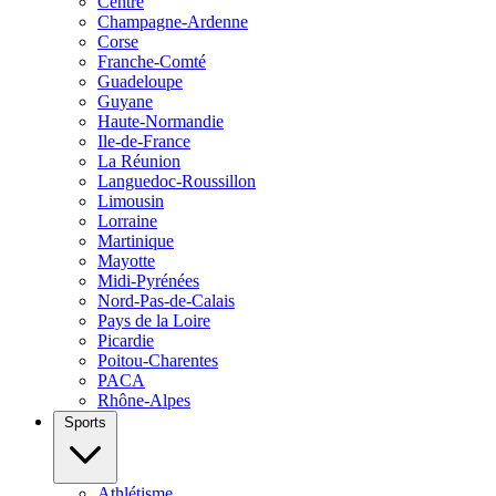
Centre
Champagne-Ardenne
Corse
Franche-Comté
Guadeloupe
Guyane
Haute-Normandie
Ile-de-France
La Réunion
Languedoc-Roussillon
Limousin
Lorraine
Martinique
Mayotte
Midi-Pyrénées
Nord-Pas-de-Calais
Pays de la Loire
Picardie
Poitou-Charentes
PACA
Rhône-Alpes
Sports
Athlétisme