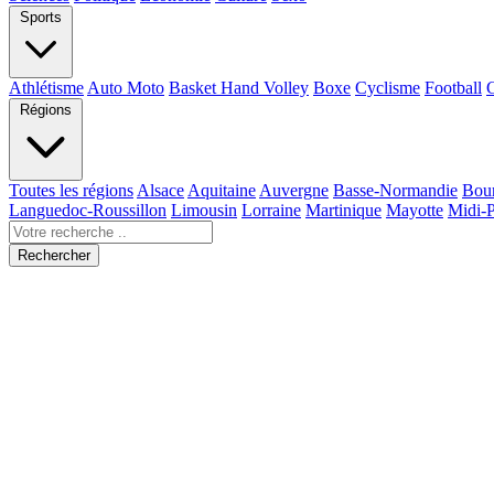
Sports
Athlétisme
Auto Moto
Basket Hand Volley
Boxe
Cyclisme
Football
Régions
Toutes les régions
Alsace
Aquitaine
Auvergne
Basse-Normandie
Bou
Languedoc-Roussillon
Limousin
Lorraine
Martinique
Mayotte
Midi-
Rechercher