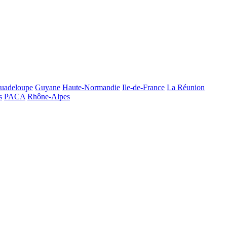
uadeloupe
Guyane
Haute-Normandie
Ile-de-France
La Réunion
s
PACA
Rhône-Alpes