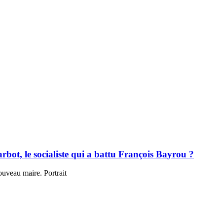
bot, le socialiste qui a battu François Bayrou ?
uveau maire. Portrait