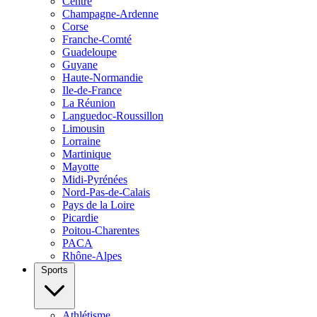
Centre
Champagne-Ardenne
Corse
Franche-Comté
Guadeloupe
Guyane
Haute-Normandie
Ile-de-France
La Réunion
Languedoc-Roussillon
Limousin
Lorraine
Martinique
Mayotte
Midi-Pyrénées
Nord-Pas-de-Calais
Pays de la Loire
Picardie
Poitou-Charentes
PACA
Rhône-Alpes
Sports
Athlétisme