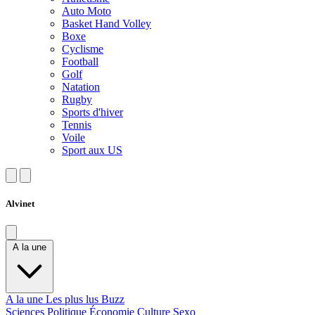
Auto Moto
Basket Hand Volley
Boxe
Cyclisme
Football
Golf
Natation
Rugby
Sports d'hiver
Tennis
Voile
Sport aux US
Alvinet
A la une
A la une
Les plus lus
Buzz
Sciences
Politique
Économie
Culture
Sexo