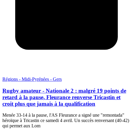
Régions - Midi-Pyrénées - Gers
Rugby amateur - Nationale 2 : malgré 19 points de
retard à la pause, Fleurance renverse Tricastin et
croit plus que jamais à la qualification
Menée 33-14 à la pause, l'AS Fleurance a signé une "remontada"
héroïque à Tricastin ce samedi 4 avril. Un succès renversant (40-42)
qui permet aux Lom