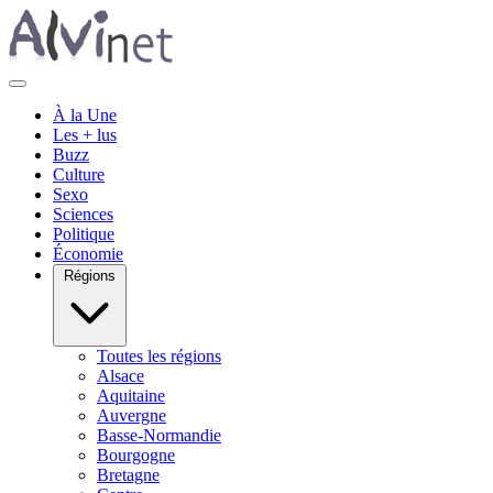
À la Une
Les + lus
Buzz
Culture
Sexo
Sciences
Politique
Économie
Régions
Toutes les régions
Alsace
Aquitaine
Auvergne
Basse-Normandie
Bourgogne
Bretagne