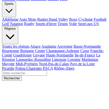
Sports
Athlétisme
Auto Moto
Basket Hand Volley
Boxe
Cyclisme
Football
Golf
Natation
Rugby
Sports d'hiver
Tennis
Voile
Sport aux US
Régions
Toutes les régions
Alsace
Aquitaine
Auvergne
Basse-Normandie
Bourgogne
Bretagne
Centre
Champagne-Ardenne
Corse
Franche-
Comté
Guadeloupe
Guyane
Haute-Normandie
Ile-de-France
La
Réunion
Languedoc-Roussillon
Limousin
Lorraine
Martinique
Mayotte
Midi-Pyrénées
Nord-Pas-de-Calais
Pays de la Loire
Picardie
Poitou-Charentes
PACA
Rhône-Alpes
Rechercher