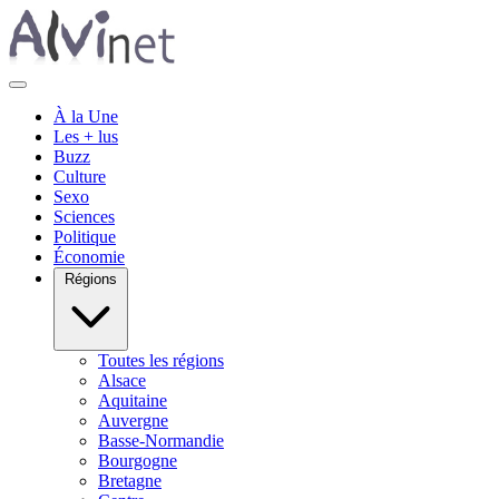
À la Une
Les + lus
Buzz
Culture
Sexo
Sciences
Politique
Économie
Régions
Toutes les régions
Alsace
Aquitaine
Auvergne
Basse-Normandie
Bourgogne
Bretagne