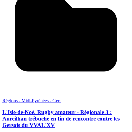
Régions - Midi-Pyrénées - Gers
L'Isle-de-Noé. Rugby amateur - Régionale 3 :
Aureilhan trébuche en fin de rencontre contre les
Gersois du VVAL'XV