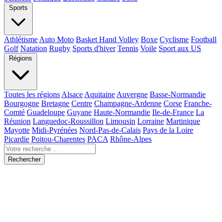
Sports
Athlétisme
Auto Moto
Basket Hand Volley
Boxe
Cyclisme
Football
Golf
Natation
Rugby
Sports d'hiver
Tennis
Voile
Sport aux US
Régions
Toutes les régions
Alsace
Aquitaine
Auvergne
Basse-Normandie
Bourgogne
Bretagne
Centre
Champagne-Ardenne
Corse
Franche-
Comté
Guadeloupe
Guyane
Haute-Normandie
Ile-de-France
La
Réunion
Languedoc-Roussillon
Limousin
Lorraine
Martinique
Mayotte
Midi-Pyrénées
Nord-Pas-de-Calais
Pays de la Loire
Picardie
Poitou-Charentes
PACA
Rhône-Alpes
Rechercher