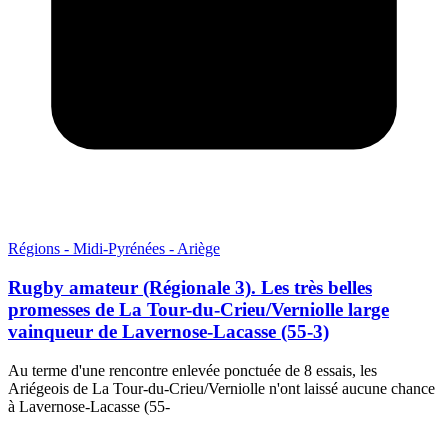
Régions - Midi-Pyrénées - Ariège
Rugby amateur (Régionale 3). Les très belles
promesses de La Tour-du-Crieu/Verniolle large
vainqueur de Lavernose-Lacasse (55-3)
Au terme d'une rencontre enlevée ponctuée de 8 essais, les
Ariégeois de La Tour-du-Crieu/Verniolle n'ont laissé aucune chance
à Lavernose-Lacasse (55-