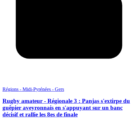
Régions - Midi-Pyrénées - Gers
Rugby amateur - Régionale 3 : Panjas s'extirpe du
guêpier aveyronnais en s'appuyant sur un banc
décisif et rallie les 8es de finale