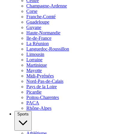
Centre
Champagne-Ardenne
Corse
Franche-Comté
Guadeloupe
Guyane
Haute-Normandie
Ile-de-France
La Réunion
Languedoc-Roussillon
Limousin
Lorraine
Martinique
Mayotte
Midi-Pyrénées
Nord-Pas-de-Calais
Pays de la Loire
Picardie
Poitou-Charentes
PACA
Rhône-Alpes
Sports
Athlétisme