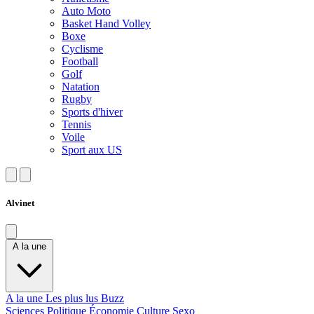
Auto Moto
Basket Hand Volley
Boxe
Cyclisme
Football
Golf
Natation
Rugby
Sports d'hiver
Tennis
Voile
Sport aux US
Alvinet
A la une
A la une
Les plus lus
Buzz
Sciences
Politique
Économie
Culture
Sexo