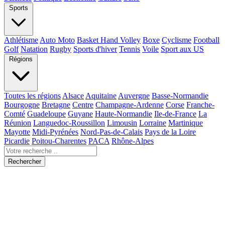
Sports
Athlétisme
Auto Moto
Basket Hand Volley
Boxe
Cyclisme
Football
Golf
Natation
Rugby
Sports d'hiver
Tennis
Voile
Sport aux US
Régions
Toutes les régions
Alsace
Aquitaine
Auvergne
Basse-Normandie
Bourgogne
Bretagne
Centre
Champagne-Ardenne
Corse
Franche-
Comté
Guadeloupe
Guyane
Haute-Normandie
Ile-de-France
La
Réunion
Languedoc-Roussillon
Limousin
Lorraine
Martinique
Mayotte
Midi-Pyrénées
Nord-Pas-de-Calais
Pays de la Loire
Picardie
Poitou-Charentes
PACA
Rhône-Alpes
Rechercher