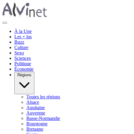
À la Une
Les + lus
Buzz
Culture
Sexo
Sciences
Politique
Économie
Régions
Toutes les régions
Alsace
Aquitaine
Auvergne
Basse-Normandie
Bourgogne
Bretagne