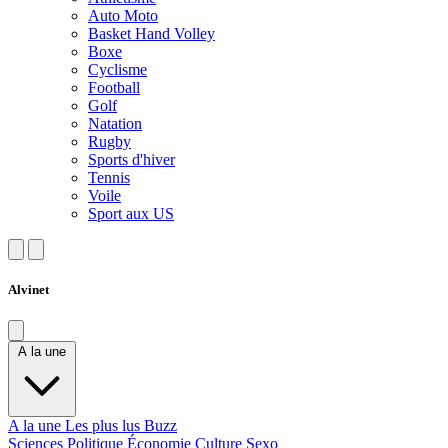
Auto Moto
Basket Hand Volley
Boxe
Cyclisme
Football
Golf
Natation
Rugby
Sports d'hiver
Tennis
Voile
Sport aux US
Alvinet
A la une
A la une
Les plus lus
Buzz
Sciences
Politique
Économie
Culture
Sexo