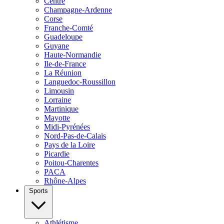
Centre
Champagne-Ardenne
Corse
Franche-Comté
Guadeloupe
Guyane
Haute-Normandie
Ile-de-France
La Réunion
Languedoc-Roussillon
Limousin
Lorraine
Martinique
Mayotte
Midi-Pyrénées
Nord-Pas-de-Calais
Pays de la Loire
Picardie
Poitou-Charentes
PACA
Rhône-Alpes
Sports
Athlétisme