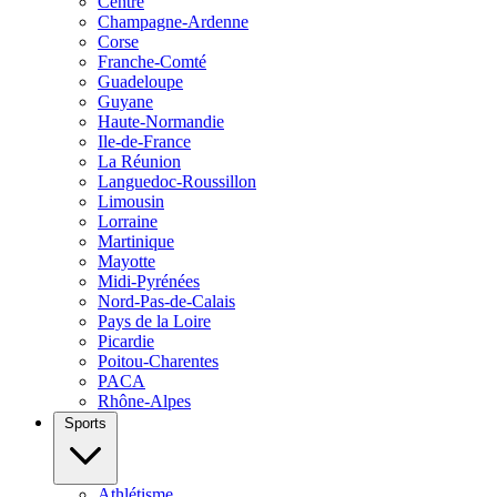
Centre
Champagne-Ardenne
Corse
Franche-Comté
Guadeloupe
Guyane
Haute-Normandie
Ile-de-France
La Réunion
Languedoc-Roussillon
Limousin
Lorraine
Martinique
Mayotte
Midi-Pyrénées
Nord-Pas-de-Calais
Pays de la Loire
Picardie
Poitou-Charentes
PACA
Rhône-Alpes
Sports
Athlétisme