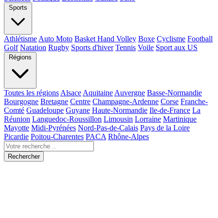
Sports
Athlétisme
Auto Moto
Basket Hand Volley
Boxe
Cyclisme
Football
Golf
Natation
Rugby
Sports d'hiver
Tennis
Voile
Sport aux US
Régions
Toutes les régions
Alsace
Aquitaine
Auvergne
Basse-Normandie
Bourgogne
Bretagne
Centre
Champagne-Ardenne
Corse
Franche-
Comté
Guadeloupe
Guyane
Haute-Normandie
Ile-de-France
La
Réunion
Languedoc-Roussillon
Limousin
Lorraine
Martinique
Mayotte
Midi-Pyrénées
Nord-Pas-de-Calais
Pays de la Loire
Picardie
Poitou-Charentes
PACA
Rhône-Alpes
Rechercher