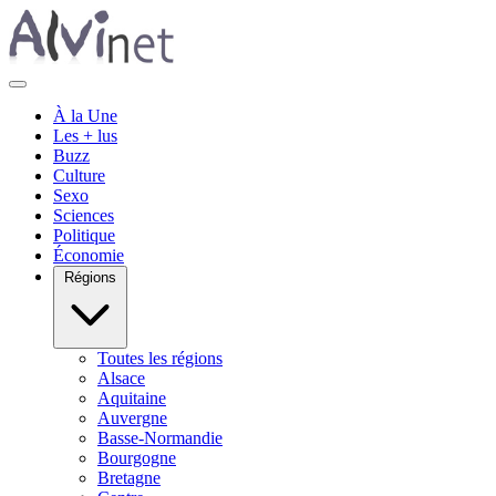
À la Une
Les + lus
Buzz
Culture
Sexo
Sciences
Politique
Économie
Régions
Toutes les régions
Alsace
Aquitaine
Auvergne
Basse-Normandie
Bourgogne
Bretagne