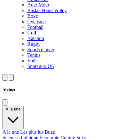
Auto Moto
Basket Hand Volley
Boxe
Cyclisme
Football
Golf
Natation
Rugby
Sports d'hiver
Tennis
Voile
Sport aux US
Alvinet
A la une
A la une
Les plus lus
Buzz
Sciences
Politique
Économie
Culture
Sexo