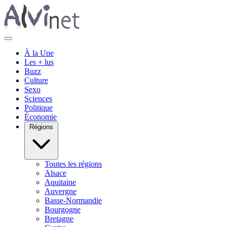
À la Une
Les + lus
Buzz
Culture
Sexo
Sciences
Politique
Économie
Régions
Toutes les régions
Alsace
Aquitaine
Auvergne
Basse-Normandie
Bourgogne
Bretagne