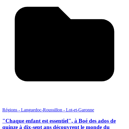
Régions - Languedoc-Roussillon - Lot-et-Garonne
"Chaque enfant est essentiel", à Boé des ados de
quinze à dix-sept ans découvrent le monde du