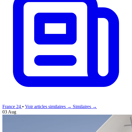
France 24
•
Voir articles similaires →
Similaires →
03 Aug