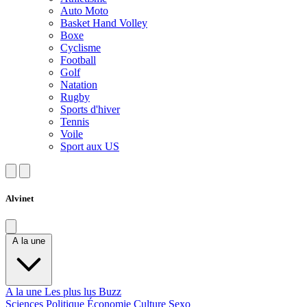
Auto Moto
Basket Hand Volley
Boxe
Cyclisme
Football
Golf
Natation
Rugby
Sports d'hiver
Tennis
Voile
Sport aux US
Alvinet
A la une
A la une
Les plus lus
Buzz
Sciences
Politique
Économie
Culture
Sexo