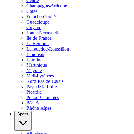
Centre
Champagne-Ardenne
Corse
Franche-Comté
Guadeloupe
Guyane
Haute-Normandie
Ile-de-France
La Réunion
Languedoc-Roussillon
Limousin
Lorraine
Martinique
Mayotte
Midi-Pyrénées
Nord-Pas-de-Calais
Pays de la Loire
Picardie
Poitou-Charentes
PACA
Rhône-Alpes
Sports
Athlétisme