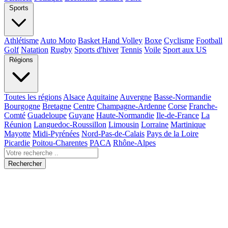
Sports
Athlétisme
Auto Moto
Basket Hand Volley
Boxe
Cyclisme
Football
Golf
Natation
Rugby
Sports d'hiver
Tennis
Voile
Sport aux US
Régions
Toutes les régions
Alsace
Aquitaine
Auvergne
Basse-Normandie
Bourgogne
Bretagne
Centre
Champagne-Ardenne
Corse
Franche-
Comté
Guadeloupe
Guyane
Haute-Normandie
Ile-de-France
La
Réunion
Languedoc-Roussillon
Limousin
Lorraine
Martinique
Mayotte
Midi-Pyrénées
Nord-Pas-de-Calais
Pays de la Loire
Picardie
Poitou-Charentes
PACA
Rhône-Alpes
Rechercher