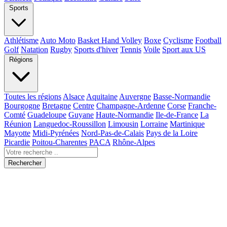
Sports
Athlétisme
Auto Moto
Basket Hand Volley
Boxe
Cyclisme
Football
Golf
Natation
Rugby
Sports d'hiver
Tennis
Voile
Sport aux US
Régions
Toutes les régions
Alsace
Aquitaine
Auvergne
Basse-Normandie
Bourgogne
Bretagne
Centre
Champagne-Ardenne
Corse
Franche-
Comté
Guadeloupe
Guyane
Haute-Normandie
Ile-de-France
La
Réunion
Languedoc-Roussillon
Limousin
Lorraine
Martinique
Mayotte
Midi-Pyrénées
Nord-Pas-de-Calais
Pays de la Loire
Picardie
Poitou-Charentes
PACA
Rhône-Alpes
Rechercher