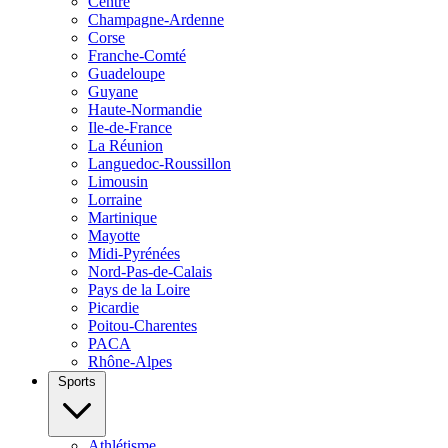
Centre
Champagne-Ardenne
Corse
Franche-Comté
Guadeloupe
Guyane
Haute-Normandie
Ile-de-France
La Réunion
Languedoc-Roussillon
Limousin
Lorraine
Martinique
Mayotte
Midi-Pyrénées
Nord-Pas-de-Calais
Pays de la Loire
Picardie
Poitou-Charentes
PACA
Rhône-Alpes
Sports
Athlétisme