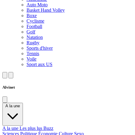
Auto Moto
Basket Hand Volley
Boxe
Cyclisme
Football
Golf
Natation
Rugby
Sports d'hiver
Tennis
Voile
Sport aux US
Alvinet
A la une
A la une
Les plus lus
Buzz
Sciences
Politique
Économie
Culture
Sexo