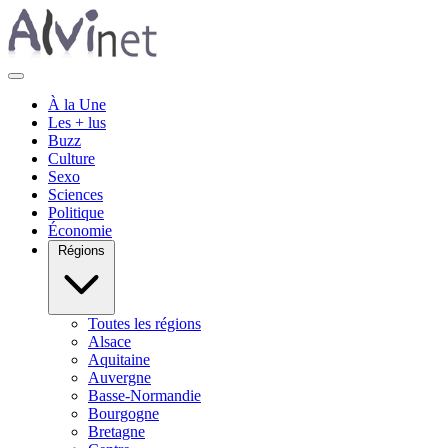
À la Une
Les + lus
Buzz
Culture
Sexo
Sciences
Politique
Économie
Régions
Toutes les régions
Alsace
Aquitaine
Auvergne
Basse-Normandie
Bourgogne
Bretagne