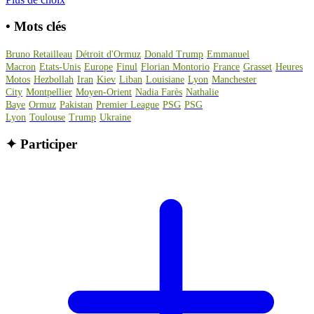
•
Mots clés
Bruno Retailleau
Détroit d'Ormuz
Donald Trump
Emmanuel
Macron
Etats-Unis
Europe
Finul
Florian Montorio
France
Grasset
Heures
Motos
Hezbollah
Iran
Kiev
Liban
Louisiane
Lyon
Manchester
City
Montpellier
Moyen-Orient
Nadia Farès
Nathalie
Baye
Ormuz
Pakistan
Premier League
PSG
PSG
Lyon
Toulouse
Trump
Ukraine
✦
Participer