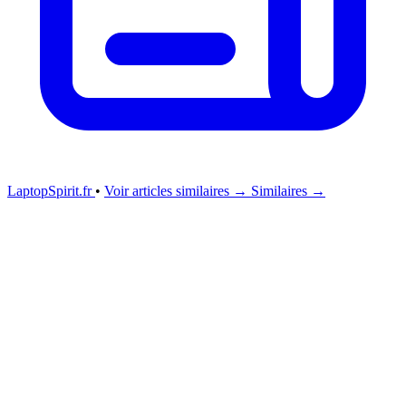
LaptopSpirit.fr
•
Voir articles similaires →
Similaires →