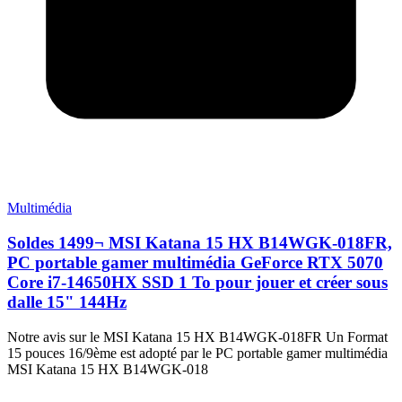
Multimédia
Soldes 1499¬ MSI Katana 15 HX B14WGK-018FR,
PC portable gamer multimédia GeForce RTX 5070
Core i7-14650HX SSD 1 To pour jouer et créer sous
dalle 15" 144Hz
Notre avis sur le MSI Katana 15 HX B14WGK-018FR Un Format
15 pouces 16/9ème est adopté par le PC portable gamer multimédia
MSI Katana 15 HX B14WGK-018