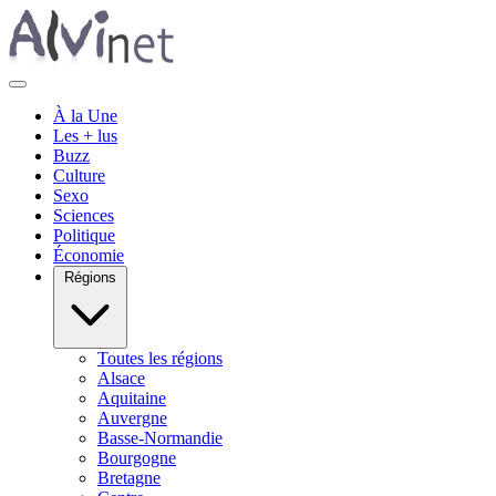
À la Une
Les + lus
Buzz
Culture
Sexo
Sciences
Politique
Économie
Régions
Toutes les régions
Alsace
Aquitaine
Auvergne
Basse-Normandie
Bourgogne
Bretagne