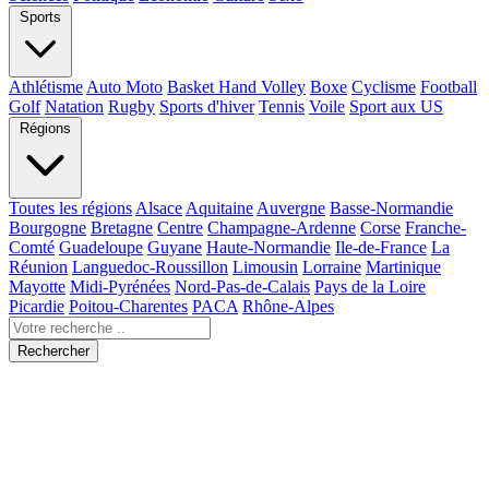
Sports
Athlétisme
Auto Moto
Basket Hand Volley
Boxe
Cyclisme
Football
Golf
Natation
Rugby
Sports d'hiver
Tennis
Voile
Sport aux US
Régions
Toutes les régions
Alsace
Aquitaine
Auvergne
Basse-Normandie
Bourgogne
Bretagne
Centre
Champagne-Ardenne
Corse
Franche-
Comté
Guadeloupe
Guyane
Haute-Normandie
Ile-de-France
La
Réunion
Languedoc-Roussillon
Limousin
Lorraine
Martinique
Mayotte
Midi-Pyrénées
Nord-Pas-de-Calais
Pays de la Loire
Picardie
Poitou-Charentes
PACA
Rhône-Alpes
Rechercher