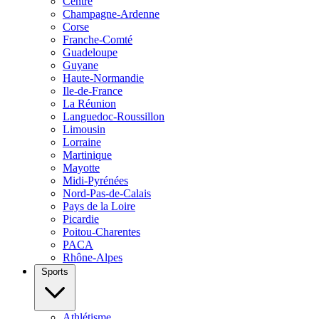
Centre
Champagne-Ardenne
Corse
Franche-Comté
Guadeloupe
Guyane
Haute-Normandie
Ile-de-France
La Réunion
Languedoc-Roussillon
Limousin
Lorraine
Martinique
Mayotte
Midi-Pyrénées
Nord-Pas-de-Calais
Pays de la Loire
Picardie
Poitou-Charentes
PACA
Rhône-Alpes
Sports
Athlétisme