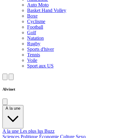
Auto Moto
Basket Hand Volley
Boxe
Cyclisme
Football
Golf
Natation
Rugby
Sports d'hiver
Tennis
Voile
Sport aux US
Alvinet
A la une
A la une
Les plus lus
Buzz
Sciences
Politique
Économie
Culture
Sexo