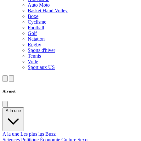
Auto Moto
Basket Hand Volley
Boxe
Cyclisme
Football
Golf
Natation
Rugby
Sports d'hiver
Tennis
Voile
Sport aux US
Alvinet
A la une
A la une
Les plus lus
Buzz
Sciences
Politique
Économie
Culture
Sexo