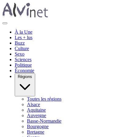
À la Une
Les + lus
Buzz
Culture
Sexo
Sciences
Politique
Économie
Régions
Toutes les régions
Alsace
Aquitaine
Auvergne
Basse-Normandie
Bourgogne
Bretagne