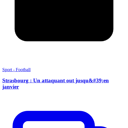
Sport - Football
Strasbourg : Un attaquant out jusqu&#39;en
janvier