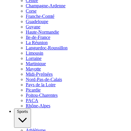
Centre
Champagne-Ardenne
Corse
Franche-Comté
Guadeloupe
Guyane
Haute-Normandie
Ile-de-France
La Réunion
Languedoc-Roussillon
Limousin
Lorraine
Martinique
Mayotte
Midi-Pyrénées
Nord-Pas-de-Calais
Pays de la Loire
Picardie
Poitou-Charentes
PACA
Rhône-Alpes
Sports
Athlétisme