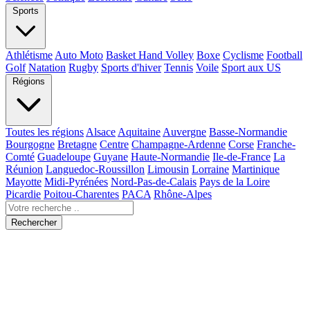
Sports
Athlétisme
Auto Moto
Basket Hand Volley
Boxe
Cyclisme
Football
Golf
Natation
Rugby
Sports d'hiver
Tennis
Voile
Sport aux US
Régions
Toutes les régions
Alsace
Aquitaine
Auvergne
Basse-Normandie
Bourgogne
Bretagne
Centre
Champagne-Ardenne
Corse
Franche-
Comté
Guadeloupe
Guyane
Haute-Normandie
Ile-de-France
La
Réunion
Languedoc-Roussillon
Limousin
Lorraine
Martinique
Mayotte
Midi-Pyrénées
Nord-Pas-de-Calais
Pays de la Loire
Picardie
Poitou-Charentes
PACA
Rhône-Alpes
Rechercher